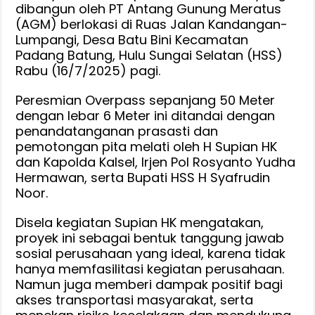
DPRD
dibangun oleh PT Antang Gunung Meratus
Kalsel
(AGM) berlokasi di Ruas Jalan Kandangan-
:
Lumpangi, Desa Batu Bini Kecamatan
Ini
Padang Batung, Hulu Sungai Selatan (HSS)
Wujud
Rabu (16/7/2025) pagi.
Nyata
Peresmian Overpass sepanjang 50 Meter
Kolaborasi
dengan lebar 6 Meter ini ditandai dengan
Swasta
penandatanganan prasasti dan
dan
pemotongan pita melati oleh H Supian HK
Pemerintah,
dan Kapolda Kalsel, Irjen Pol Rosyanto Yudha
yang
Hermawan, serta Bupati HSS H Syafrudin
bermanfaat
Noor.
bagi
masyarakat
Disela kegiatan Supian HK mengatakan,
proyek ini sebagai bentuk tanggung jawab
sosial perusahaan yang ideal, karena tidak
hanya memfasilitasi kegiatan perusahaan.
Namun juga memberi dampak positif bagi
akses transportasi masyarakat, serta