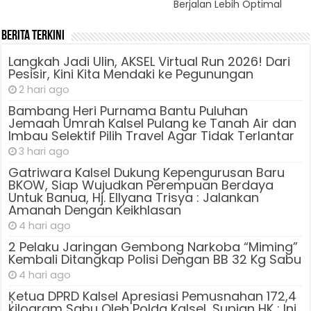
Berjalan Lebih Optimal
Berita Terkini
Langkah Jadi Ulin, AKSEL Virtual Run 2026! Dari
Pesisir, Kini Kita Mendaki ke Pegunungan
2 hari ago
Bambang Heri Purnama Bantu Puluhan
Jemaah Umrah Kalsel Pulang ke Tanah Air dan
Imbau Selektif Pilih Travel Agar Tidak Terlantar
3 hari ago
Gatriwara Kalsel Dukung Kepengurusan Baru
BKOW, Siap Wujudkan Perempuan Berdaya
Untuk Banua, Hj. Ellyana Trisya : Jalankan
Amanah Dengan Keikhlasan
4 hari ago
2 Pelaku Jaringan Gembong Narkoba “Miming”
Kembali Ditangkap Polisi Dengan BB 32 Kg Sabu
4 hari ago
Ķetua DPRD Kalsel Apresiasi Pemusnahan 172,4
kilogram Sabu Oleh Polda Kalsel, Supian HK : Ini