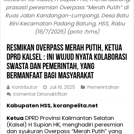
prasasti peresmian Overpass “Merah Putih” di
Ruas Jalan Kandangan-Lumpangi, Desa Batu
Bini Kecamatan Padang Batung, HSS, Rabu
(16/7/2025) (poto :hms)
Resmikan Overpass Merah Putih, Ketua
DPRD Kalsel : Ini Wujud Nyata Kolaborasi
Swasta dan Pemerintah, yang
bermanfaat bagi masyarakat
Kontributor
Juli 16, 2025
Pemerintahan
pada
Komentar Dinonaktifkan
Resmikan
Kabupaten HSS, koranpelita.net
Overpass
Merah
Ketua
DPRD Provinsi Kalimantan Selatan
Putih,
(Kalsel) H Supian HK, menghadiri peresmian
Ketua
dan syukuran Overpass “Merah Putih” yang