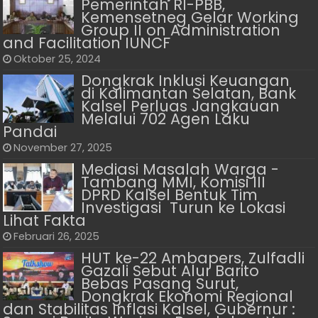
Pemerintah RI-PBB,
Kemensetneg Gelar Working
Group II on Administration
and Facilitation IUNCF
Oktober 25, 2024
Dongkrak Inklusi Keuangan
di Kalimantan Selatan, Bank
Kalsel Perluas Jangkauan
Melalui 702 Agen Laku
Pandai
November 27, 2025
Mediasi Masalah Warga -
Tambang MMI, Komisi III
DPRD Kalsel Bentuk Tim
Investigasi Turun ke Lokasi
Lihat Fakta
Februari 26, 2025
HUT ke-22 Ambapers, Zulfadli
Gazali Sebut Alur Barito
Bebas Pasang Surut,
Dongkrak Ekonomi Regional
dan Stabilitas Inflasi Kalsel, Gubernur :