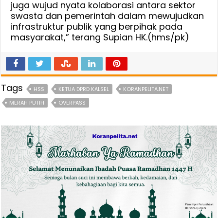
juga wujud nyata kolaborasi antara sektor
swasta dan pemerintah dalam mewujudkan
infrastruktur publik yang berpihak pada
masyarakat,” terang Supian HK.(hms/pk)
Tags
HSS
KETUA DPRD KALSEL
KORANPELITA.NET
MERAH PUTIH
OVERPASS