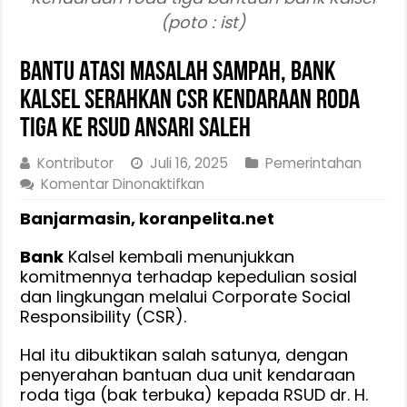
(poto : ist)
Bantu Atasi Masalah Sampah, Bank
Kalsel Serahkan CSR Kendaraan Roda
Tiga ke RSUD Ansari Saleh
Kontributor
Juli 16, 2025
Pemerintahan
pada
Komentar Dinonaktifkan
Bantu
Banjarmasin, koranpelita.net
Atasi
Masalah
Bank
Kalsel kembali menunjukkan
Sampah,
komitmennya terhadap kepedulian sosial
Bank
dan lingkungan melalui Corporate Social
Kalsel
Responsibility (CSR).
Serahkan
CSR
Hal itu dibuktikan salah satunya, dengan
Kendaraan
penyerahan bantuan dua unit kendaraan
Roda
roda tiga (bak terbuka) kepada RSUD dr. H.