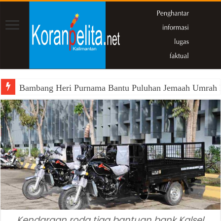
Bambang Heri Purnama Bantu Puluhan Jemaah Umrah Kals
Kendaraan roda tiga bantuan bank Kalsel