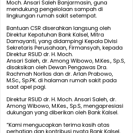
Moch. Ansari Saleh Banjarmasin, guna
Tiga
mendukung pengelolaan sampah di
ke
lingkungan rumah sakit setempat.
RSUD
Ansari
Bantuan CSR diserahkan langsung oleh
Saleh
Direktur Kepatuhan Bank Kalsel, Mitra
Damayanti, yang didampingi Kepala Divisi
Sekretaris Perusahaan, Firmansyah, kepada
Direktur RSUD dr. H. Moch.
Ansari Saleh, dr. Among Wibowo, M.Kes., Sp.S,
disaksikan oleh Dewan Pengawas Dra.
Rachmah Norlias dan dr. Arlan Prabowo,
M.Sc., Sp.PK. di halaman rumah sakit pada
saat apel pagi.
Direktur RSUD dr. H. Moch. Ansari Saleh, dr.
Among Wibowo, M.Kes., Sp.S, mengapresiasi
dukungan yang diberikan oleh Bank Kalsel.
“Kami mengucapkan terima kasih atas
perhatian dan kontribusi nyata Bank Kalsel.