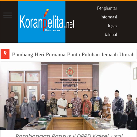
Bambang Heri Purnama Bantu Puluhan Jemaah Umrah Kals
Rombongan Pansus II DPRD Kalsel, usai