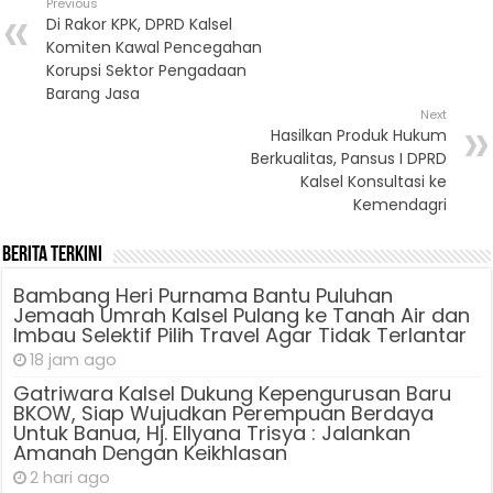
Previous
Di Rakor KPK, DPRD Kalsel
Komiten Kawal Pencegahan
Korupsi Sektor Pengadaan
Barang Jasa
Next
Hasilkan Produk Hukum
Berkualitas, Pansus I DPRD
Kalsel Konsultasi ke
Kemendagri
Berita Terkini
Bambang Heri Purnama Bantu Puluhan
Jemaah Umrah Kalsel Pulang ke Tanah Air dan
Imbau Selektif Pilih Travel Agar Tidak Terlantar
18 jam ago
Gatriwara Kalsel Dukung Kepengurusan Baru
BKOW, Siap Wujudkan Perempuan Berdaya
Untuk Banua, Hj. Ellyana Trisya : Jalankan
Amanah Dengan Keikhlasan
2 hari ago