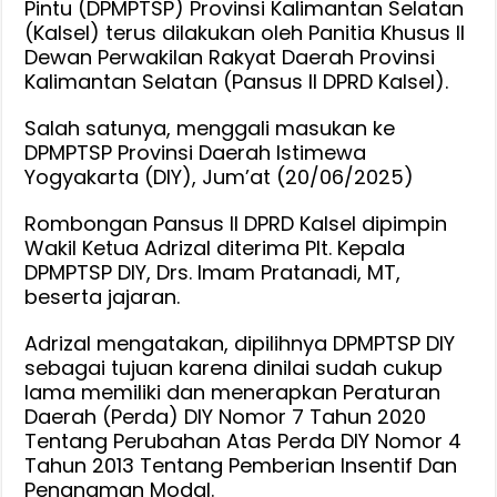
Pintu (DPMPTSP) Provinsi Kalimantan Selatan
Ke
(Kalsel) terus dilakukan oleh Panitia Khusus II
DPMPTSP
Dewan Perwakilan Rakyat Daerah Provinsi
DIY,
Kalimantan Selatan (Pansus II DPRD Kalsel).
Adrizal
Salah satunya, menggali masukan ke
:
DPMPTSP Provinsi Daerah Istimewa
Fakta
Yogyakarta (DIY), Jum’at (20/06/2025)
Integritas
Penting
Rombongan Pansus II DPRD Kalsel dipimpin
Untuk
Wakil Ketua Adrizal diterima Plt. Kepala
Hindari
DPMPTSP DIY, Drs. Imam Pratanadi, MT,
Lempar
beserta jajaran.
Kewenangan
Adrizal mengatakan, dipilihnya DPMPTSP DIY
sebagai tujuan karena dinilai sudah cukup
lama memiliki dan menerapkan Peraturan
Daerah (Perda) DIY Nomor 7 Tahun 2020
Tentang Perubahan Atas Perda DIY Nomor 4
Tahun 2013 Tentang Pemberian Insentif Dan
Penanaman Modal.