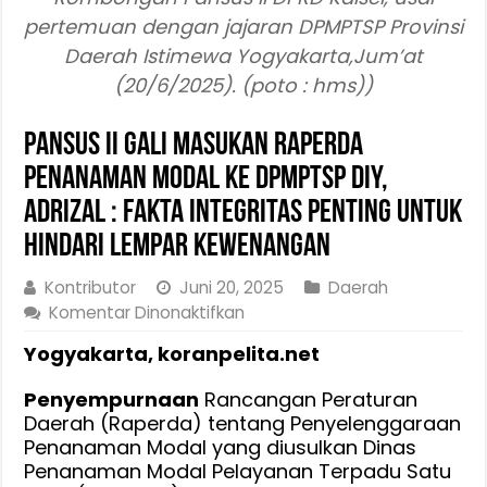
pertemuan dengan jajaran DPMPTSP Provinsi
Daerah Istimewa Yogyakarta,Jum’at
(20/6/2025). (poto : hms))
Pansus II Gali Masukan Raperda
Penanaman Modal Ke DPMPTSP DIY,
Adrizal : Fakta Integritas Penting Untuk
Hindari Lempar Kewenangan
Kontributor
Juni 20, 2025
Daerah
pada
Komentar Dinonaktifkan
Pansus
Yogyakarta, koranpelita.net
II
Gali
Penyempurnaan
Rancangan Peraturan
Masukan
Daerah (Raperda) tentang Penyelenggaraan
Raperda
Penanaman Modal yang diusulkan Dinas
Penanaman
Penanaman Modal Pelayanan Terpadu Satu
Modal