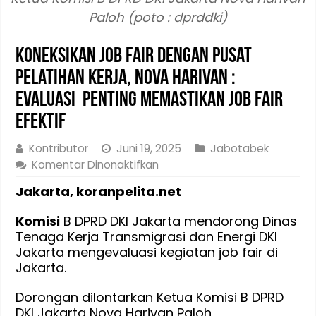
Paloh (poto : dprddki)
Koneksikan Job Fair dengan Pusat
Pelatihan Kerja, Nova Harivan :
Evaluasi Penting Memastikan Job Fair
Efektif
Kontributor
Juni 19, 2025
Jabotabek
pada
Komentar Dinonaktifkan
Koneksikan
Jakarta, koranpelita.net
Job
Fair
Komisi
B DPRD DKI Jakarta mendorong Dinas
dengan
Tenaga Kerja Transmigrasi dan Energi DKI
Pusat
Jakarta mengevaluasi kegiatan job fair di
Pelatihan
Jakarta.
Kerja,
Nova
Dorongan dilontarkan Ketua Komisi B DPRD
Harivan
DKI Jakarta Nova Harivan Paloh,