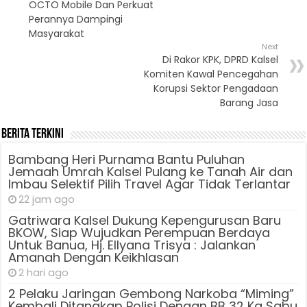
OCTO Mobile Dan Perkuat
Perannya Dampingi
Masyarakat
Next
Di Rakor KPK, DPRD Kalsel
Komiten Kawal Pencegahan
Korupsi Sektor Pengadaan
Barang Jasa
Berita Terkini
Bambang Heri Purnama Bantu Puluhan
Jemaah Umrah Kalsel Pulang ke Tanah Air dan
Imbau Selektif Pilih Travel Agar Tidak Terlantar
22 jam ago
Gatriwara Kalsel Dukung Kepengurusan Baru
BKOW, Siap Wujudkan Perempuan Berdaya
Untuk Banua, Hj. Ellyana Trisya : Jalankan
Amanah Dengan Keikhlasan
2 hari ago
2 Pelaku Jaringan Gembong Narkoba “Miming”
Kembali Ditangkap Polisi Dengan BB 32 Kg Sabu