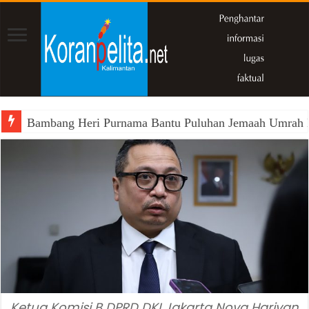
Bambang Heri Purnama Bantu Puluhan Jemaah Umrah Kals
Ketua Komisi B DPRD DKI Jakarta Nova Harivan