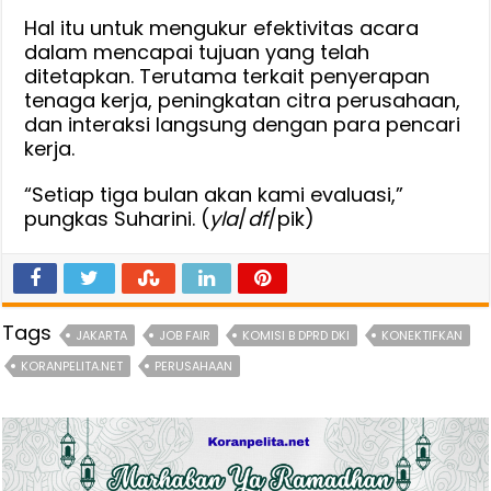
Hal itu untuk mengukur efektivitas acara
dalam mencapai tujuan yang telah
ditetapkan. Terutama terkait penyerapan
tenaga kerja, peningkatan citra perusahaan,
dan interaksi langsung dengan para pencari
kerja.
“Setiap tiga bulan akan kami evaluasi,”
pungkas Suharini. (
yla
/
df
/pik)
Tags
JAKARTA
JOB FAIR
KOMISI B DPRD DKI
KONEKTIFKAN
KORANPELITA.NET
PERUSAHAAN