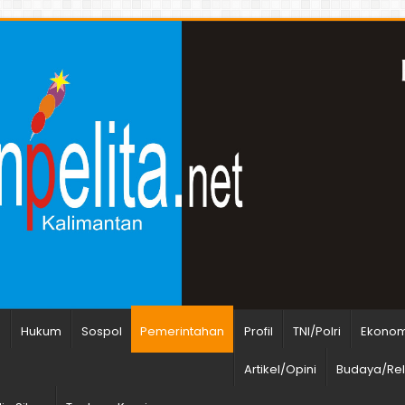
n
Hukum
Sospol
Pemerintahan
Profil
TNI/Polri
Ekonomi
Artikel/Opini
Budaya/Rel