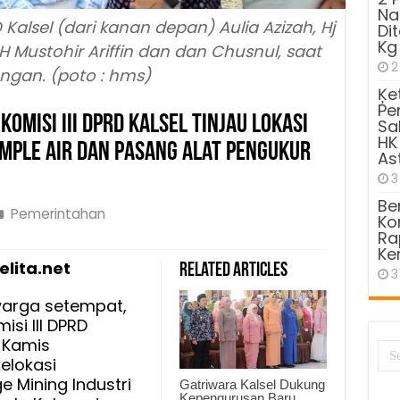
Na
D Kalsel (dari kanan depan) Aulia Azizah, Hj
Di
Kg
 Mustohir Ariffin dan dan Chusnul, saat
2
ngan. (poto : hms)
Ķe
Pe
Komisi III DPRD Kalsel Tinjau Lokasi
Sa
HK
mple Air dan Pasang Alat Pengukur
As
3
Be
Pemerintahan
Kom
Ra
Ke
lita.net
Related Articles
gasi
3
an
arga setempat,
isi III DPRD
, Kamis
elokasi
 Mining Industri
Gatriwara Kalsel Dukung
Kepengurusan Baru