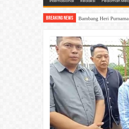
Internasional
Redaksi
Pedoman Medi
Breaking News
Bambang Heri Purnama B