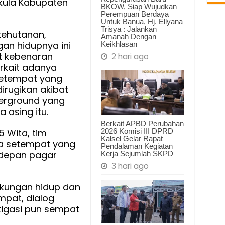
kula Kabupaten
BKOW, Siap Wujudkan
Perempuan Berdaya
ng
Untuk Banua, Hj. Ellyana
Trisya : Jalankan
kehutanan,
Amanah Dengan
an hidupnya ini
Keikhlasan
at kebenaran
2 hari ago
rkait adanya
e
etempat yang
rugikan akibat
erground yang
g
 asing itu.
Berkait APBD Perubahan
ur
2026 Komisi III DPRD
15 Wita, tim
Kalsel Gelar Rapat
a setempat yang
Pendalaman Kegiatan
 depan pagar
Kerja Sejumlah SKPD
ngan
3 hari ago
ngkungan hidup dan
pat, dialog
tigasi pun sempat