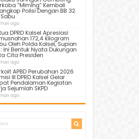
rkoba “Miming” Kembali
tangkap Polisi Dengan BB 32
 Sabu
 hari ago
tua DPRD Kalsel Apresiasi
musnahan 172,4 kilogram
bu Oleh Polda Kalsel, Supian
 : Ini Bentuk Nyata Dukungan
ta Cita Presiden
 hari ago
rkait APBD Perubahan 2026
isi III DPRD Kalsel Gelar
pat Pendalaman Kegiatan
rja Sejumlah SKPD
 hari ago