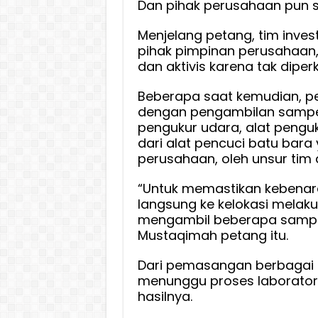
Dan pihak perusahaan pun s
Menjelang petang, tim inve
pihak pimpinan perusahaan
dan aktivis karena tak diper
Beberapa saat kemudian, p
dengan pengambilan sampel 
pengukur udara, alat pengu
dari alat pencuci batu bar
perusahaan, oleh unsur tim d
“Untuk memastikan kebenaran
langsung ke kelokasi melak
mengambil beberapa sampel d
Mustaqimah petang itu.
Dari pemasangan berbagai pe
menunggu proses laboratori
hasilnya.