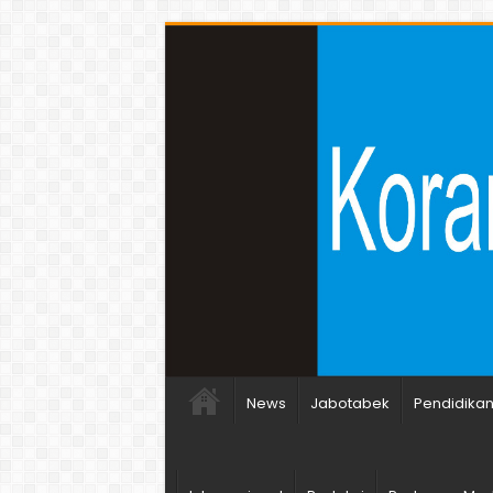
News
Jabotabek
Pendidika