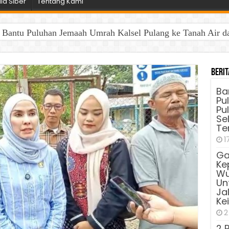
a Siber
Tentang Kami
antu Puluhan Jemaah Umrah Kalsel Pulang ke Tanah Air dan 
Berit
Ba
Pu
Pu
Sel
Te
1
Ga
Ke
Wu
Unt
Ja
Ke
2
2 