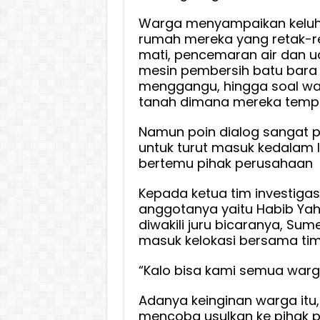
Warga menyampaikan keluha
rumah mereka yang retak-r
mati, pencemaran air dan ud
mesin pembersih batu bara
menggangu, hingga soal wac
tanah dimana mereka tempa
Namun poin dialog sangat pe
untuk turut masuk kedalam l
bertemu pihak perusahaan
Kepada ketua tim investiga
anggotanya yaitu Habib Yahy
diwakili juru bicaranya, Sum
masuk kelokasi bersama tim 
“Kalo bisa kami semua warga
Adanya keinginan warga itu
mencoba usulkan ke pihak 