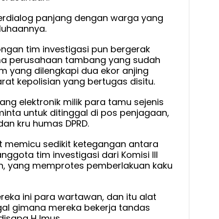
erdialog panjang dengan warga yang
luhaannya.
gan tim investigasi pun bergerak
ma perusahaan tambang yang sudah
m yang dilengkapi dua ekor anjing
at kepolisian yang bertugas disitu.
ng elektronik milik para tamu sejenis
nta untuk ditinggal di pos penjagaan,
dan kru humas DPRD.
t memicu sedikit ketegangan antara
gota tim investigasi dari Komisi III
ffin, yang memprotes pemberlakuan kaku
reka ini para wartawan, dan itu alat
ggal gimana mereka bekerja tandas
 disapa H Imus.