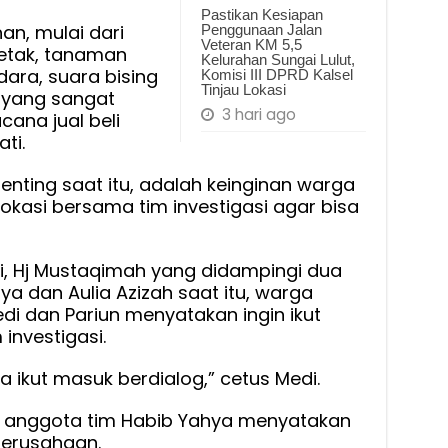
Pastikan Kesiapan
n, mulai dari
Penggunaan Jalan
Veteran KM 5,5
etak, tanaman
Kelurahan Sungai Lulut,
ara, suara bising
Komisi III DPRD Kalsel
Tinjau Lokasi
 yang sangat
3 hari ago
ana jual beli
ti.
nting saat itu, adalah keinginan warga
okasi bersama tim investigasi agar bisa
si, Hj Mustaqimah yang didampingi dua
a dan Aulia Azizah saat itu, warga
edi dan Pariun menyatakan ingin ikut
investigasi.
 ikut masuk berdialog,” cetus Medi.
, anggota tim Habib Yahya menyatakan
perusahaan.