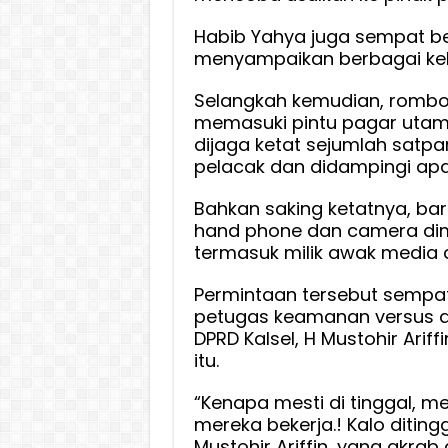
Habib Yahya juga sempat b
menyampaikan berbagai ke
Selangkah kemudian, rombon
memasuki pintu pagar uta
dijaga ketat sejumlah satpa
pelacak dan didampingi apar
Bahkan saking ketatnya, bara
hand phone dan camera dimi
termasuk milik awak media 
Permintaan tersebut sempa
petugas keamanan versus ang
DPRD Kalsel, H Mustohir Ari
itu.
“Kenapa mesti di tinggal, me
mereka bekerja.! Kalo ditin
Mustohir Ariffin, yang akrab