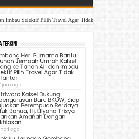
Imbau Selektif Pilih Travel Agar Tidak Terlantar
a Terkini
mbang Heri Purnama Bantu
luhan Jemaah Umrah Kalsel
lang ke Tanah Air dan Imbau
ektif Pilih Travel Agar Tidak
rlantar
7 jam ago
triwara Kalsel Dukung
pengurusan Baru BKOW, Siap
judkan Perempuan Berdaya
uk Banua, Hj. Ellyana Trisya :
lankan Amanah Dengan
ikhlasan
 hari ago
Pelaku Jaringan Gembong