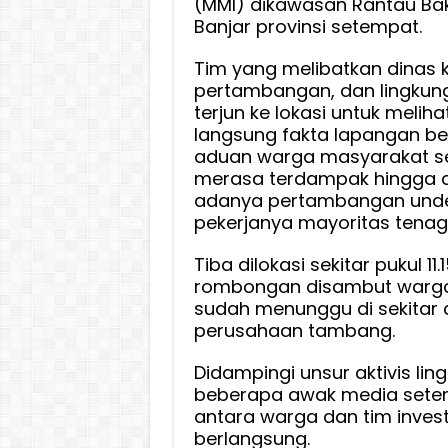
(MMI) dikawasan Rantau Ba
Lokasi
Banjar provinsi setempat.
Tamba
Tim yang melibatkan dinas 
PT
pertambangan, dan lingkung
MMI,
terjun ke lokasi untuk melih
Ambil
langsung fakta lapangan be
Sampl
aduan warga masyarakat s
Air
merasa terdampak hingga di
dan
adanya pertambangan und
Pasan
pekerjanya mayoritas tenaga
Alat
Penguk
Tiba dilokasi sekitar pukul 11.
Udara
rombongan disambut warg
dan
sudah menunggu di sekitar
Kebisi
perusahaan tambang.
Didampingi unsur aktivis li
beberapa awak media setem
antara warga dan tim inves
berlangsung.