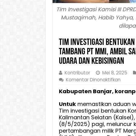
Tim Investigasi Kamisi III DPR
Mustaqimah, Habib Yahya, H
dilapa
Tim Investigasi Bentukan 
Tambang PT MMI, Ambil Sa
Udara dan Kebisingan
Kontributor
Mei 8, 2025
pada
Komentar Dinonaktifkan
Tim
Kabupaten Banjar, koranpe
Investi
Bentuk
Untuk
memastikan aduan w
Komisi
Tim investigasi bentukan Kom
III
Kalimantan Selatan (Kalsel)
DPRD
(8/5/2025) pagi, meluncur k
Kalsel
pertambangan milik PT Merge
Tinjau