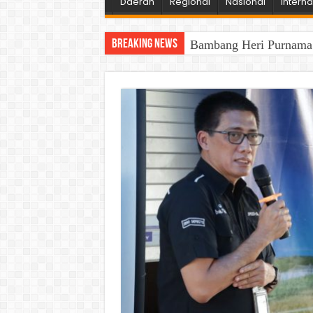
Daerah
Regional
Nasional
Interna
Breaking News
Bambang Heri Purnama B