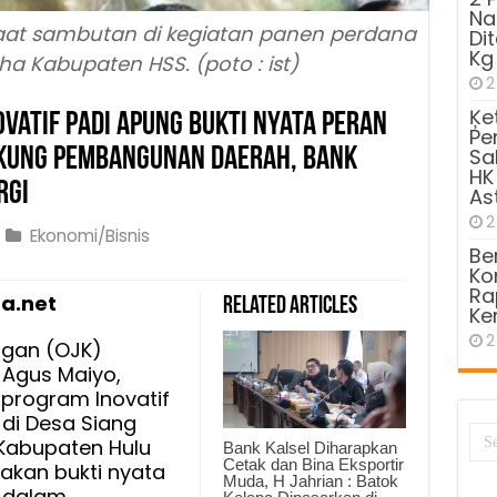
Na
 saat sambutan di kegiatan panen perdana
Di
Kg
a Kabupaten HSS. (poto : ist)
2
Ķe
vatif Padi Apung Bukti Nyata Peran
Pe
ukung Pembangunan Daerah, Bank
Sa
HK
rgi
As
2
Ekonomi/Bisnis
Be
Kom
Ra
a.net
Related Articles
kan
Ke
am
2
ngan (OJK)
f
 Agus Maiyo,
program Inovatif
di Desa Siang
Kabupaten Hulu
Bank Kalsel Diharapkan
Cetak dan Bina Eksportir
akan bukti nyata
Muda, H Jahrian : Batok
n dalam