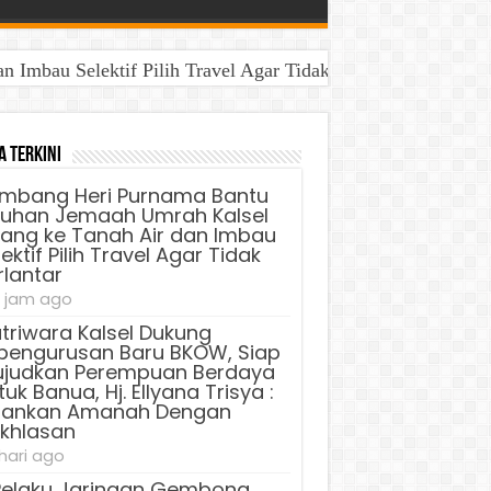
Imbau Selektif Pilih Travel Agar Tidak Terlantar
a Terkini
mbang Heri Purnama Bantu
luhan Jemaah Umrah Kalsel
lang ke Tanah Air dan Imbau
ektif Pilih Travel Agar Tidak
rlantar
 jam ago
triwara Kalsel Dukung
pengurusan Baru BKOW, Siap
judkan Perempuan Berdaya
uk Banua, Hj. Ellyana Trisya :
lankan Amanah Dengan
ikhlasan
 hari ago
Pelaku Jaringan Gembong