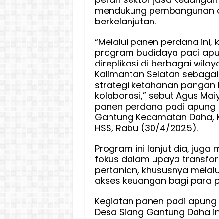
Sektor
mendukung pembangunan d
Jasa
berkelanjutan.
Keuan
“Melalui panen perdana ini, 
Dukun
program budidaya padi ap
Pemba
direplikasi di berbagai wilaya
Daerah
Kalimantan Selatan sebagai
Bank
strategi ketahanan pangan 
Kalsel
kolaborasi,” sebut Agus Mai
Siap
panen perdana padi apung 
Terus
Gantung Kecamatan Daha, 
be-
HSS, Rabu (30/4/2025).
Sinergi
Program ini lanjut dia, juga
fokus dalam upaya transfor
pertanian, khususnya melalu
akses keuangan bagi para p
Kegiatan panen padi apung 
Desa Siang Gantung Daha ini 