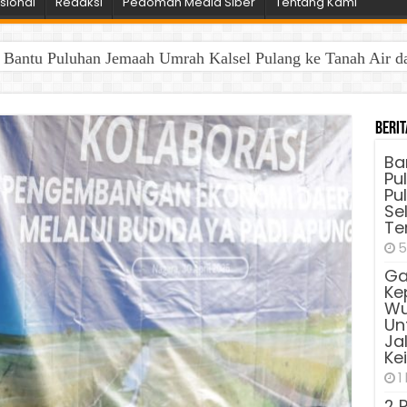
sional
Redaksi
Pedoman Media Siber
Tentang Kami
antu Puluhan Jemaah Umrah Kalsel Pulang ke Tanah Air dan 
Berit
Ba
Pu
Pu
Sel
Te
5
Ga
Ke
Wu
Unt
Ja
Ke
1
2 