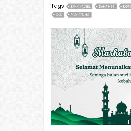
Tags
BANK KALSEL
DAHA HSS
DOR
OJK
PADI APUNG