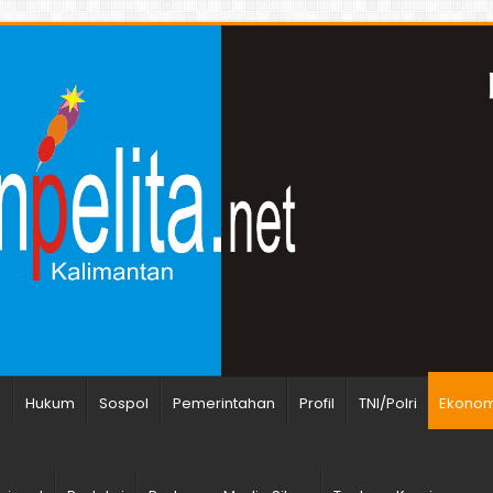
n
Hukum
Sospol
Pemerintahan
Profil
TNI/Polri
Ekonomi