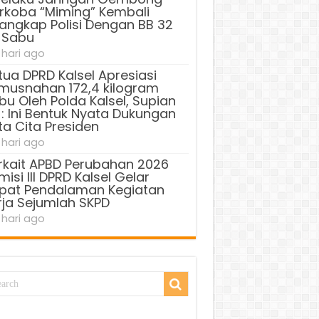
rkoba “Miming” Kembali
tangkap Polisi Dengan BB 32
 Sabu
 hari ago
tua DPRD Kalsel Apresiasi
musnahan 172,4 kilogram
bu Oleh Polda Kalsel, Supian
 : Ini Bentuk Nyata Dukungan
ta Cita Presiden
 hari ago
rkait APBD Perubahan 2026
isi III DPRD Kalsel Gelar
pat Pendalaman Kegiatan
rja Sejumlah SKPD
 hari ago