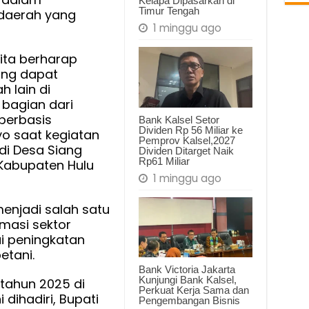
Kelapa Dipasarkan di
Timur Tengah
aerah yang
1 minggu ago
gan
kita berharap
g
ung dapat
ngunan
h lain di
,
 bagian dari
berbasis
Bank Kalsel Setor
Dividen Rp 56 Miliar ke
yo saat kegiatan
Pemprov Kalsel,2027
di Desa Siang
Dividen Ditarget Naik
Rp61 Miliar
Kabupaten Hulu
1 minggu ago
 menjadi salah satu
masi sektor
i peningkatan
etani.
Bank Victoria Jakarta
Kunjungi Bank Kalsel,
tahun 2025 di
Perkuat Kerja Sama dan
dihadiri, Bupati
Pengembangan Bisnis