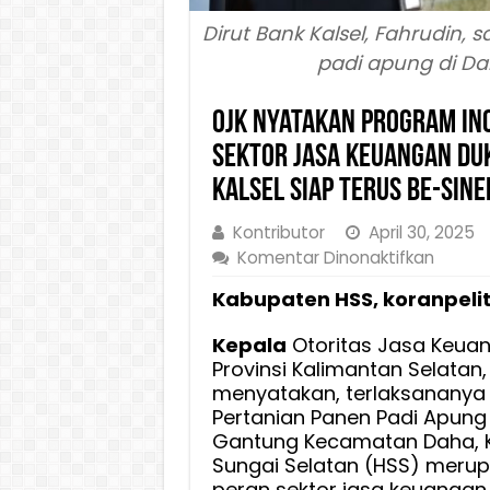
Dirut Bank Kalsel, Fahrudin,
padi apung di Dah
OJK Nyatakan Program Ino
Sektor Jasa Keuangan D
Kalsel Siap Terus be-Sine
Kontributor
April 30, 2025
pada
Komentar Dinonaktifkan
OJK
Kabupaten HSS, koranpelit
Nyata
Progr
Kepala
Otoritas Jasa Keua
Inovati
Provinsi Kalimantan Selatan,
Padi
menyatakan, terlaksananya 
Apung
Pertanian Panen Padi Apung 
Bukti
Gantung Kecamatan Daha, 
Nyata
Sungai Selatan (HSS) merup
Peran
peran sektor jasa keuanga