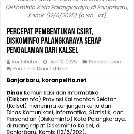
Diskominfo Kota Palangkaraya, di Banjarbaru,
Kamis (12/6/2025) (poto : ist)
Percepat Pembentukan CSIRT,
Diskominfo Palangkaraya Serap
Pengalaman dari Kalsel
Kontributor
Juni 12, 2025
Pemerintahan
pada
Komentar Dinonaktifkan
Percepat
Banjarbaru, koranpelita.net
Pembentukan
CSIRT,
Dinas
Komunikasi dan Informatika
Diskominfo
(Diskominfo) Provinsi Kalimantan Selatan
Palangkaraya
(Kalsel) menerima kunjungan kerja dari
Serap
Dinas Komunikasi, Informatika, Statistik, dan
Pengalaman
Persandian (Diskominfo) Kota Palangkaraya,
dari
di ruang rapat Diskominfo Kalsel, di
Kalsel
Banjarbaru, Kamis (13/6/202).