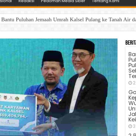
sional
Redaksi
Pedoman Media Siber
Tentang Kami
antu Puluhan Jemaah Umrah Kalsel Pulang ke Tanah Air dan 
Berit
Ba
Pu
Pu
Sel
Te
2
Ga
Ke
Wu
Unt
Ja
Ke
3
2 