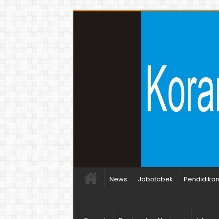
News
Jabotabek
Pendidika