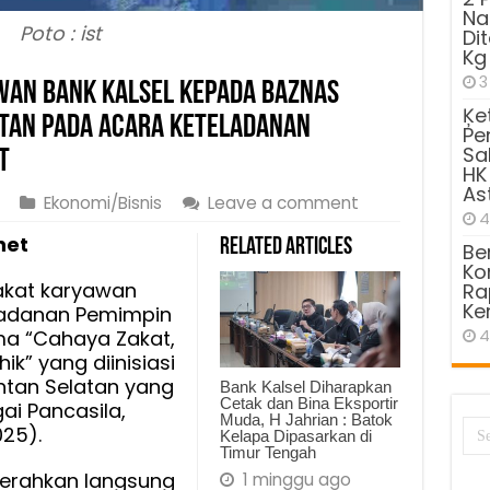
Na
Poto : ist
Di
Kg
3
an Bank Kalsel Kepada BAZNAS
Ķe
atan Pada Acara Keteladanan
Pe
Sa
t
HK
As
Ekonomi/Bisnis
Leave a comment
4
net
Related Articles
Be
Kom
akat karyawan
Ra
Ke
ladanan Pemimpin
ma “Cahaya Zakat,
4
k” yang diinisiasi
ntan Selatan yang
Bank Kalsel Diharapkan
Cetak dan Bina Eksportir
ai Pancasila,
Muda, H Jahrian : Batok
25).
Kelapa Dipasarkan di
Timur Tengah
serahkan langsung
1 minggu ago