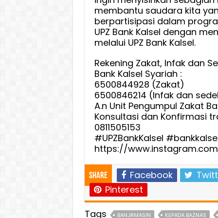
membantu saudara kita yan
berpartisipasi dalam progra
UPZ Bank Kalsel dengan meny
melalui UPZ Bank Kalsel.
Rekening Zakat, Infak dan Se
Bank Kalsel Syariah :
6500844928 (Zakat)
6500846214 (Infak dan sede
A.n Unit Pengumpul Zakat Ba
Konsultasi dan Konfirmasi tr
0811505153
#UPZBankKalsel #bankkalsel
https://www.instagram.com.(
Facebook
Twitt
Share
Pinterest
Tags
BANJRMASIN
KEPADA BAZNAS