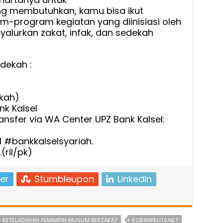
g membutuhkan, kamu bisa ikut
m-program kegiatan yang diinisiasi oleh
alurkan zakat, infak, dan sedekah
dekah :
kah)
nk Kalsel
ansfer via WA Center UPZ Bank Kalsel:
 #bankkalselsyariah.
ril/pk)
er
Stumbleupon
LinkedIn
KETELADANAN PEMIMPIN MUSLIM BERZAKAT
KORANPELITA.NET