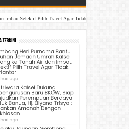
Imbau Selektif Pilih Travel Agar Tidak Terlantar
a Terkini
mbang Heri Purnama Bantu
luhan Jemaah Umrah Kalsel
lang ke Tanah Air dan Imbau
ektif Pilih Travel Agar Tidak
rlantar
 hari ago
triwara Kalsel Dukung
pengurusan Baru BKOW, Siap
judkan Perempuan Berdaya
uk Banua, Hj. Ellyana Trisya :
lankan Amanah Dengan
ikhlasan
 hari ago
Pelaku Jaringan Gembong