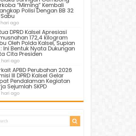
rkoba “Miming” Kembali
tangkap Polisi Dengan BB 32
 Sabu
 hari ago
tua DPRD Kalsel Apresiasi
musnahan 172,4 kilogram
bu Oleh Polda Kalsel, Supian
 : Ini Bentuk Nyata Dukungan
ta Cita Presiden
 hari ago
rkait APBD Perubahan 2026
isi III DPRD Kalsel Gelar
pat Pendalaman Kegiatan
rja Sejumlah SKPD
 hari ago