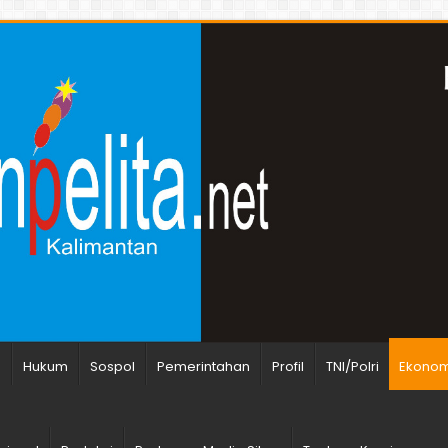
n
Hukum
Sospol
Pemerintahan
Profil
TNI/Polri
Ekonomi