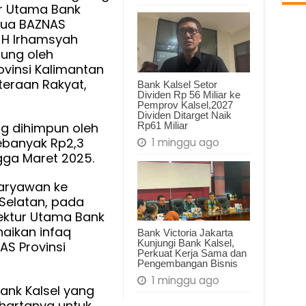
ur Utama Bank
etua BAZNAS
, H Irhamsyah
sung oleh
ovinsi Kalimantan
teraan Rakyat,
Bank Kalsel Setor
Dividen Rp 56 Miliar ke
Pemprov Kalsel,2027
Dividen Ditarget Naik
Rp61 Miliar
g dihimpun oleh
ebanyak Rp2,3
1 minggu ago
ngga Maret 2025.
karyawan ke
Selatan, pada
ktur Utama Bank
naikan infaq
Bank Victoria Jakarta
Kunjungi Bank Kalsel,
AS Provinsi
Perkuat Kerja Sama dan
Pengembangan Bisnis
1 minggu ago
ank Kalsel yang
 hartanya untuk