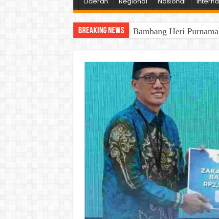
Daerah
Regional
Nasional
Interna
Breaking News
Bambang Heri Purnama B