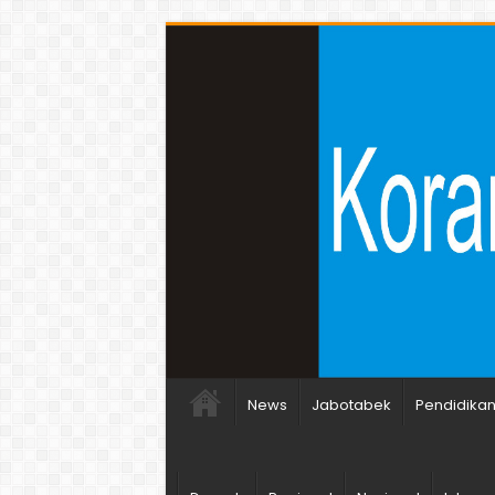
News
Jabotabek
Pendidika