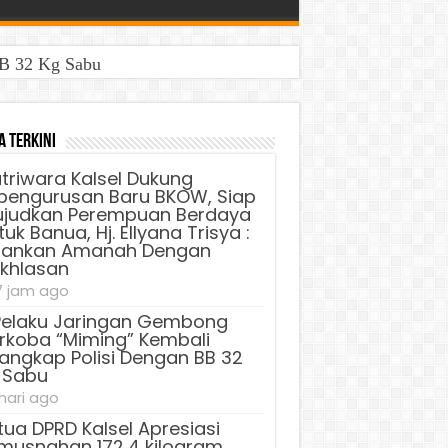
BB 32 Kg Sabu
upian HK : Ini Bentuk Nyata Dukungan Asta Cita Presiden
a Terkini
triwara Kalsel Dukung
pengurusan Baru BKOW, Siap
judkan Perempuan Berdaya
uk Banua, Hj. Ellyana Trisya :
lankan Amanah Dengan
ikhlasan
7 jam ago
Pelaku Jaringan Gembong
rkoba “Miming” Kembali
tangkap Polisi Dengan BB 32
 Sabu
 hari ago
tua DPRD Kalsel Apresiasi
musnahan 172,4 kilogram