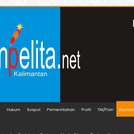
n
Hukum
Sospol
Pemerintahan
Profil
TNI/Polri
Ekonomi