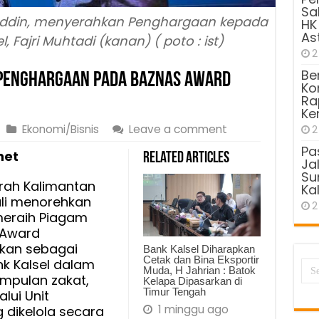
Sa
ifuddin, menyerahkan Penghargaan kepada
HK
As
l, Fajri Muhtadi (kanan) ( poto : ist)
2
Be
 Penghargaan pada BAZNAS Award
Kom
Ra
Ke
Ekonomi/Bisnis
Leave a comment
2
Pa
net
Related Articles
Ja
Sun
ah Kalimantan
Kal
ali menorehkan
2
meraih Piagam
 Award
ikan sebagai
Bank Kalsel Diharapkan
Cetak dan Bina Eksportir
nk Kalsel dalam
Muda, H Jahrian : Batok
pulan zakat,
Kelapa Dipasarkan di
Timur Tengah
lui Unit
1 minggu ago
 dikelola secara