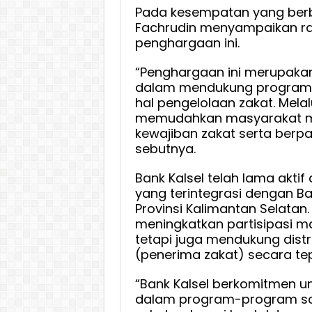
Pada kesempatan yang berbe
Fachrudin menyampaikan ra
penghargaan ini.
“Penghargaan ini merupakan
dalam mendukung program
hal pengelolaan zakat. Melal
memudahkan masyarakat m
kewajiban zakat serta berpar
sebutnya.
Bank Kalsel telah lama akti
yang terintegrasi dengan B
Provinsi Kalimantan Selatan
meningkatkan partisipasi 
tetapi juga mendukung dist
(penerima zakat) secara te
“Bank Kalsel berkomitmen u
dalam program-program so