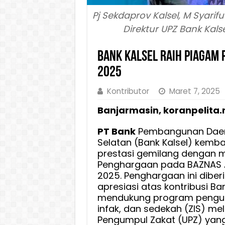
Pj Sekdaprov Kalsel, M Syar
Direktur UPZ Bank Kalse
Bank Kalsel Raih Piagam
2025
Kontributor
Maret 7, 2025
Banjarmasin, koranpelita.
PT Bank
Pembangunan Daer
Selatan (Bank Kalsel) kemb
prestasi gemilang dengan 
Penghargaan pada BAZNAS
2025. Penghargaan ini diber
apresiasi atas kontribusi Ba
mendukung program pengum
infak, dan sedekah (ZIS) mela
Pengumpul Zakat (UPZ) yang