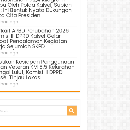
bu Oleh Polda Kalsel, Supian
 : Ini Bentuk Nyata Dukungan
ta Cita Presiden
 hari ago
rkait APBD Perubahan 2026
isi III DPRD Kalsel Gelar
pat Pendalaman Kegiatan
rja Sejumlah SKPD
 hari ago
stikan Kesiapan Penggunaan
lan Veteran KM 5,5 Kelurahan
gai Lulut, Komisi III DPRD
sel Tinjau Lokasi
 hari ago