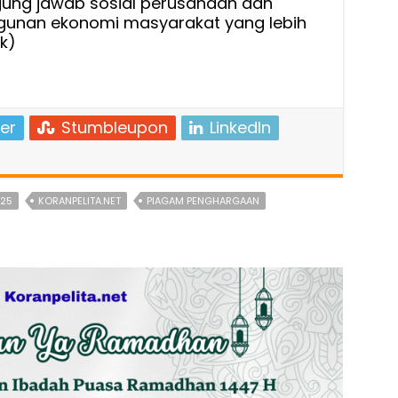
gung jawab sosial perusahaan dan
nan ekonomi masyarakat yang lebih
k)
er
Stumbleupon
LinkedIn
25
KORANPELITA.NET
PIAGAM PENGHARGAAN