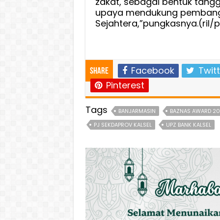
zakat, sebagai bentuk tang
upaya mendukung pembangu
Sejahtera,”pungkasnya.(ril/p
Facebook
Twitt
Share
Pinterest
Tags
BANJARMASIN
BAZNAS AWARD 20
PJ SEKDAPROV KALSEL
UPZ BANK KALSEL