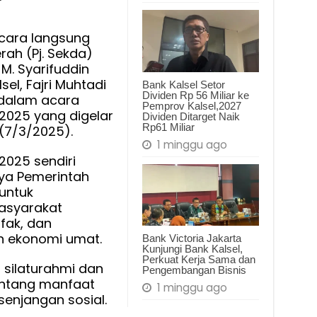
cara langsung
rah (Pj. Sekda)
 M. Syarifuddin
sel, Fajri Muhtadi
Bank Kalsel Setor
Dividen Rp 56 Miliar ke
dalam acara
Pemprov Kalsel,2027
2025 yang digelar
Dividen Ditarget Naik
Rp61 Miliar
 (7/3/2025).
1 minggu ago
025 sendiri
ya Pemerintah
 untuk
asyarakat
fak, dan
 ekonomi umat.
Bank Victoria Jakarta
Kunjungi Bank Kalsel,
Perkuat Kerja Sama dan
g silaturahmi dan
Pengembangan Bisnis
entang manfaat
1 minggu ago
enjangan sosial.