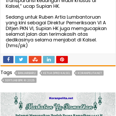
transparansi keuangan wabil khusus di
Kalsel,” ucap Supian HK.
Sedang untuk Ruben Artia Lumbantoruan
yang kini sebagai Direktur Pemeriksaan VI A
Ditjen PKN VI, Supian HK juga memgucapkan
selamat jalan dan terimakasih atas
dedikasinya selama menjabat di Kalsel.
(hms/pk)
Tags
BANJARBARU
KETUA DPRD KALSEL
KORANPELITA.NET
SERTIJAB BPK RI 2025