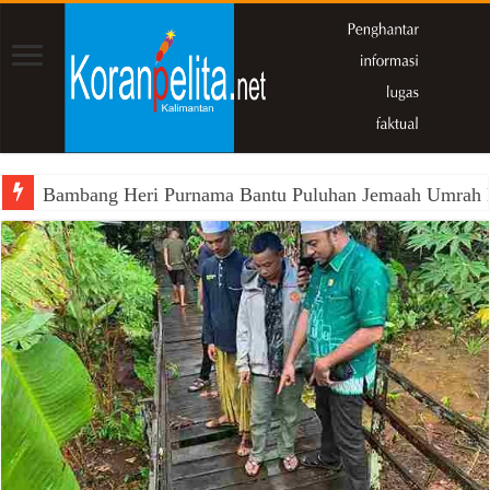
Bambang Heri Purnama Bantu Puluhan Jemaah Umrah Kals