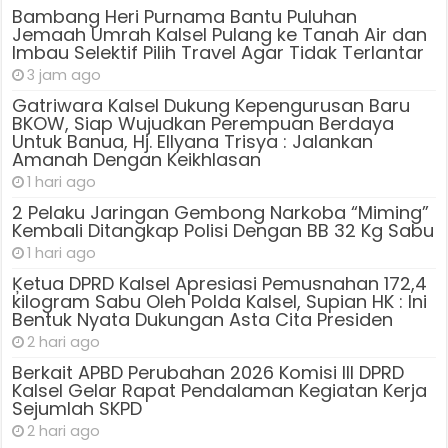
Bambang Heri Purnama Bantu Puluhan
Jemaah Umrah Kalsel Pulang ke Tanah Air dan
Imbau Selektif Pilih Travel Agar Tidak Terlantar
3 jam ago
Gatriwara Kalsel Dukung Kepengurusan Baru
BKOW, Siap Wujudkan Perempuan Berdaya
Untuk Banua, Hj. Ellyana Trisya : Jalankan
Amanah Dengan Keikhlasan
1 hari ago
2 Pelaku Jaringan Gembong Narkoba “Miming”
Kembali Ditangkap Polisi Dengan BB 32 Kg Sabu
1 hari ago
Ķetua DPRD Kalsel Apresiasi Pemusnahan 172,4
kilogram Sabu Oleh Polda Kalsel, Supian HK : Ini
Bentuk Nyata Dukungan Asta Cita Presiden
2 hari ago
Berkait APBD Perubahan 2026 Komisi III DPRD
Kalsel Gelar Rapat Pendalaman Kegiatan Kerja
Sejumlah SKPD
2 hari ago