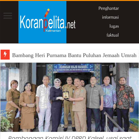
Bambang Heri Purnama Bantu Puluhan Jemaah Umrah Kals
Rombongan Komisi IV DPRD Kalsel, usai saat