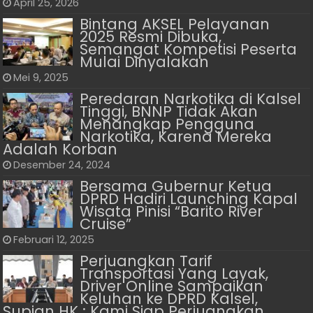
April 25, 2026
Bintang AKSEL Pelayanan
2025 Resmi Dibuka,
Semangat Kompetisi Peserta
Mulai Dinyalakan
Mei 9, 2025
Peredaran Narkotika di Kalsel
Tinggi, BNNP Tidak Akan
Menangkap Pengguna
Narkotika, Karena Mereka
Adalah Korban
Desember 24, 2024
Bersama Gubernur Ketua
DPRD Hadiri Launching Kapal
Wisata Pinisi “Barito River
Cruise”
Februari 12, 2025
Perjuangkan Tarif
Transportasi Yang Layak,
Driver Online Sampaikan
Keluhan ke DPRD Kalsel,
Supian HK : Kami Siap Perjuangkan