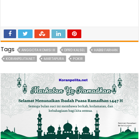
Tags
ANGGOTA KOMISI III
DPRD KALSEL
HABIB FARHAN
KORANPELITA.NET
MARTAPURA
POKIR