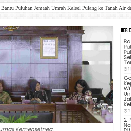
antu Puluhan Jemaah Umrah Kalsel Pulang ke Tanah Air dan 
Berit
Ba
Pu
Pu
Sel
Te
1
Ga
Ke
Wu
Unt
Ja
Ke
2
2 
Na
humas Kemensetneg.
Di