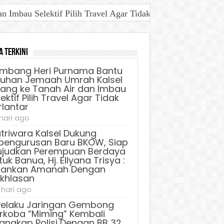
Imbau Selektif Pilih Travel Agar Tidak Terlantar
a Terkini
mbang Heri Purnama Bantu
luhan Jemaah Umrah Kalsel
lang ke Tanah Air dan Imbau
ektif Pilih Travel Agar Tidak
rlantar
 hari ago
triwara Kalsel Dukung
pengurusan Baru BKOW, Siap
judkan Perempuan Berdaya
uk Banua, Hj. Ellyana Trisya :
lankan Amanah Dengan
ikhlasan
 hari ago
Pelaku Jaringan Gembong
rkoba “Miming” Kembali
tangkap Polisi Dengan BB 32