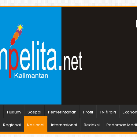
n
Hukum
Sospol
Pemerintahan
Profil
TNI/Polri
Ekonom
Regional
Nasional
Internasional
Redaksi
Pedoman Media