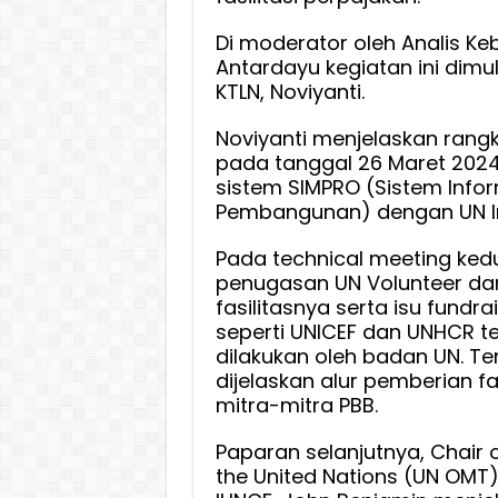
Di moderator oleh Analis Ke
Antardayu kegiatan ini dimu
KTLN, Noviyanti.
Noviyanti menjelaskan rangka
pada tanggal 26 Maret 2024
sistem SIMPRO (Sistem Info
Pembangunan) dengan UN In
Pada technical meeting kedu
penugasan UN Volunteer dan 
fasilitasnya serta isu fundr
seperti UNICEF dan UNHCR t
dilakukan oleh badan UN. Te
dijelaskan alur pemberian f
mitra-mitra PBB.
Paparan selanjutnya, Chair
the United Nations (UN OMT)