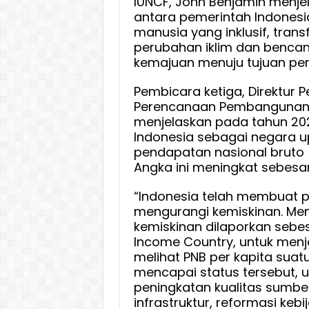
IUNCF, John Benjamin menjel
antara pemerintah Indones
manusia yang inklusif, tra
perubahan iklim dan benca
kemajuan menuju tujuan pe
Pembicara ketiga, Direktur 
Perencanaan Pembangunan N
menjelaskan pada tahun 20
Indonesia sebagai negara 
pendapatan nasional bruto (
Angka ini meningkat sebesar
“Indonesia telah membuat p
mengurangi kemiskinan. Men
kemiskinan dilaporkan sebes
Income Country, untuk menj
melihat PNB per kapita suat
mencapai status tersebut, u
peningkatan kualitas sumb
infrastruktur, reformasi kebi