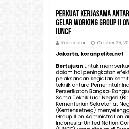
Perkuat Kerjasama Antar
Gelar Working Group II on
IUNCF
Kontributor
Oktober 25, 2
Jakarta, koranpelita.net
Bertujuan
untuk memperkua
dalam hal peningkatan efekt
pelaksanaan kegiatan kemit
teknik antara Pemerintah I
Perserikatan Bangsa-Bangsa 
Sama Teknik Luar Negeri (Bir
Kementerian Sekretariat Ne
(Kemensetneg) menyelengg
Group II on Administration an
Indonesia-United Nation Co