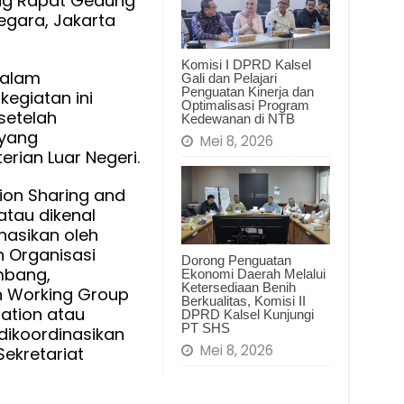
ang Rapat Gedung
Negara, Jakarta
Komisi I DPRD Kalsel
dalam
Gali dan Pelajari
Penguatan Kinerja dan
egiatan ini
Optimalisasi Program
setelah
Kedewanan di NTB
 yang
Mei 8, 2026
rian Luar Negeri.
ion Sharing and
atau dikenal
nasikan oleh
n Organisasi
Dorong Penguatan
mbang,
Ekonomi Daerah Melalui
Ketersediaan Benih
n Working Group
Berkualitas, Komisi II
tation atau
DPRD Kalsel Kunjungi
PT SHS
 dikoordinasikan
Mei 8, 2026
Sekretariat