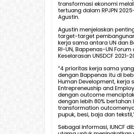
transformasi ekonomi melalu
tertuang dalam RPJPN 2025
Agustin.
Agustin menjelaskan penti
target-target pembangunan
kerja sama antara UN dan B
RI-UN, Bappenas-UN Forum 
Keselarasan UNSDCF 2021-2
“4 prioritas kerja sama yang
dengan Bappenas itu di beb
Human Development, kerja 
Entrepreneuship and Emplo
dengan outcome menciptak
dengan lebih 80% bertahan l
transformation outcomenya l
pupuk, besi, baja dan tekstil,
Sebagai informasi, IUNCF d
utama untuk meningkatkan