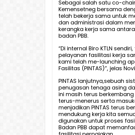
Sebagai salah satu co-chair
Kemensetneg bersama deng
telah bekerja sama untuk m
dan administrasi dalam me
kerangka kerja sama antar
badan PBB.
“Di internal Biro KTLN sendi
pelayanan fasilitasi kerja s
kami telah me-launching apl
Fasilitas (PINTAS)”, jelas Novi
PINTAS lanjutnya,sebuah si
penugasan tenaga asing dan 
ini masih terus berkemban
terus-menerus serta masuka
menjadikan PINTAS terus be
mendukung kerja kita semua.
digunakan untuk proses fasi
Badan PBB dapat memanfaat
fasilitasi perpajakan.