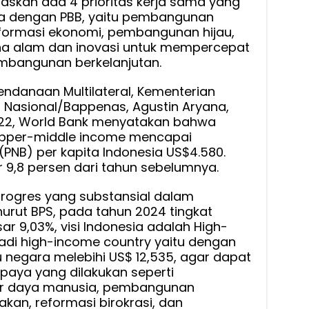
askan ada 4 prioritas kerja sama yang
ia dengan PBB, yaitu pembangunan
nsformasi ekonomi, pembangunan hijau,
na alam dan inovasi untuk mempercepat
mbangunan berkelanjutan.
Pendanaan Multilateral, Kementerian
asional/Bappenas, Agustin Aryana,
22, World Bank menyatakan bahwa
upper-middle income mencapai
PNB) per kapita Indonesia US$4.580.
 9,8 persen dari tahun sebelumnya.
rogres yang substansial dalam
urut BPS, pada tahun 2024 tingkat
ar 9,03%, visi Indonesia adalah High-
adi high-income country yaitu dengan
u negara melebihi US$ 12,535, agar dapat
paya yang dilakukan seperti
er daya manusia, pembangunan
jakan, reformasi birokrasi, dan