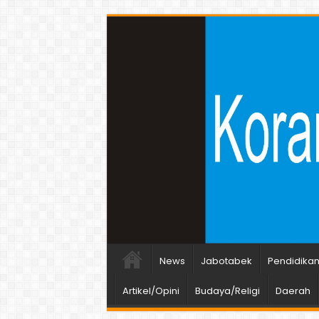
News
Jabotabek
Pendidika
Artikel/Opini
Budaya/Religi
Daerah