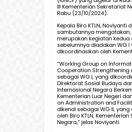
(IUNCF) yang digelar di Ru
III Kementerian Sekretariat 
Rabu (23/10/2024).
Kepala Biro KTLN, Noviyanti 
sambutannya mengatakan, k
merupakan kegiatan kedua 
sebelumnya diadakan WG I
dikoordinasikan oleh Kemente
“Working Group on Informat
Cooperation Strengthening 
sebagai WG I, yang dikoordi
Direktorat Sosial Budaya da
Internasional Negara Berke
Kementerian Luar Negeri da
on Administration and Facili
dikenal sebagai WG II, yang
oleh Biro KTLN, Kementerian 
Negara,” jelas Noviyanti.