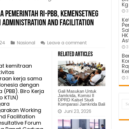
Kg
3
a Pemerintah RI-PBB, Kemensetneg
Ķe
 Administration and Facilitation
Pe
Sa
HK
As
024
Nasional
Leave a comment
3
Related Articles
Be
Kom
t kemitraan
Ra
Ke
ivitas
raan kerja sama
3
ndonesia dengan
(PBB). Biro Kerja
Gali Masukan Untuk
Jamkrida, Komisi II
o KTLN)
DPRD Kalsel Studi
gara
Komparasi Jamkrida Bali
arakan Working
Juni 23, 2026
d Facilitation
nsultative Forum