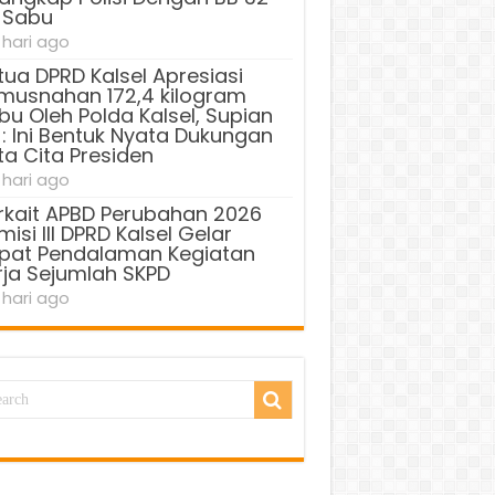
 Sabu
 hari ago
tua DPRD Kalsel Apresiasi
musnahan 172,4 kilogram
bu Oleh Polda Kalsel, Supian
 : Ini Bentuk Nyata Dukungan
ta Cita Presiden
 hari ago
rkait APBD Perubahan 2026
isi III DPRD Kalsel Gelar
pat Pendalaman Kegiatan
rja Sejumlah SKPD
 hari ago