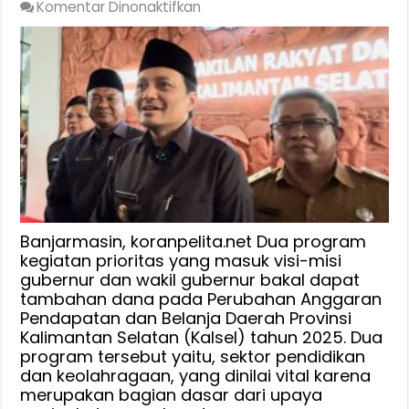
pada
Komentar Dinonaktifkan
Wagub
:
Pendidikan
dan
Olahraga
Prioritas
di
APBD-
P
2025,
Banggar
Banjarmasin, koranpelita.net Dua program
DPRD
kegiatan prioritas yang masuk visi-misi
gubernur dan wakil gubernur bakal dapat
Soroti
tambahan dana pada Perubahan Anggaran
Rendahnya
Pendapatan dan Belanja Daerah Provinsi
Serapan
Kalimantan Selatan (Kalsel) tahun 2025. Dua
Anggaran
program tersebut yaitu, sektor pendidikan
Dibawah
dan keolahragaan, yang dinilai vital karena
70
merupakan bagian dasar dari upaya
Persen