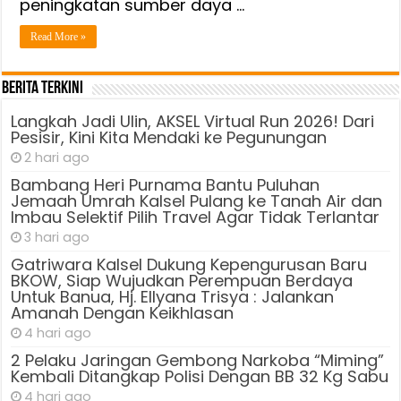
peningkatan sumber daya …
Dari
Rp
Read More »
11,7
Triliun
Berita Terkini
Langkah Jadi Ulin, AKSEL Virtual Run 2026! Dari
Pesisir, Kini Kita Mendaki ke Pegunungan
2 hari ago
Bambang Heri Purnama Bantu Puluhan
Jemaah Umrah Kalsel Pulang ke Tanah Air dan
Imbau Selektif Pilih Travel Agar Tidak Terlantar
3 hari ago
Gatriwara Kalsel Dukung Kepengurusan Baru
BKOW, Siap Wujudkan Perempuan Berdaya
Untuk Banua, Hj. Ellyana Trisya : Jalankan
Amanah Dengan Keikhlasan
4 hari ago
2 Pelaku Jaringan Gembong Narkoba “Miming”
Kembali Ditangkap Polisi Dengan BB 32 Kg Sabu
4 hari ago