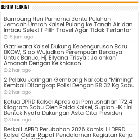
Berita Terkini
Bambang Heri Purnama Bantu Puluhan
Jemaah Umrah Kalsel Pulang ke Tanah Air dan
Imbau Selektif Pilih Travel Agar Tidak Terlantar
15 jam ago
Gatriwara Kalsel Dukung Kepengurusan Baru
BKOW, Siap Wujudkan Perempuan Berdaya
Untuk Banua, Hj. Ellyana Trisya : Jalankan
Amanah Dengan Keikhlasan
2 hari ago
2 Pelaku Jaringan Gembong Narkoba “Miming”
Kembali Ditangkap Polisi Dengan BB 32 Kg Sabu
2 hari ago
Ķetua DPRD Kalsel Apresiasi Pemusnahan 172,4
kilogram Sabu Oleh Polda Kalsel, Supian HK : Ini
Bentuk Nyata Dukungan Asta Cita Presiden
3 hari ago
Berkait APBD Perubahan 2026 Komisi III DPRD
Kalsel Gelar Rapat Pendalaman Kegiatan Kerja