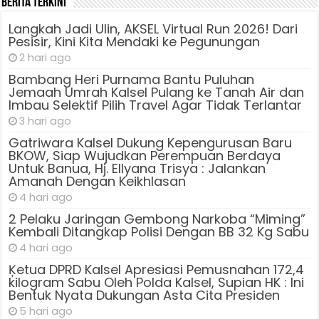
Berita Terkini
Langkah Jadi Ulin, AKSEL Virtual Run 2026! Dari
Pesisir, Kini Kita Mendaki ke Pegunungan
2 hari ago
Bambang Heri Purnama Bantu Puluhan
Jemaah Umrah Kalsel Pulang ke Tanah Air dan
Imbau Selektif Pilih Travel Agar Tidak Terlantar
3 hari ago
Gatriwara Kalsel Dukung Kepengurusan Baru
BKOW, Siap Wujudkan Perempuan Berdaya
Untuk Banua, Hj. Ellyana Trisya : Jalankan
Amanah Dengan Keikhlasan
4 hari ago
2 Pelaku Jaringan Gembong Narkoba “Miming”
Kembali Ditangkap Polisi Dengan BB 32 Kg Sabu
4 hari ago
Ķetua DPRD Kalsel Apresiasi Pemusnahan 172,4
kilogram Sabu Oleh Polda Kalsel, Supian HK : Ini
Bentuk Nyata Dukungan Asta Cita Presiden
5 hari ago