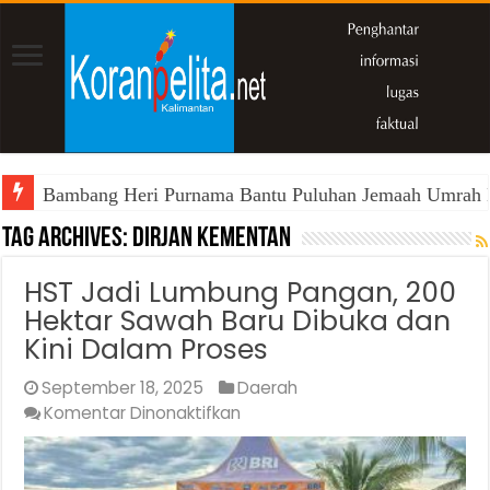
Bambang Heri Purnama Bantu Puluhan Jemaah Umrah Kals
Tag Archives:
Dirjan Kementan
HST Jadi Lumbung Pangan, 200
Hektar Sawah Baru Dibuka dan
Kini Dalam Proses
September 18, 2025
Daerah
pada
Komentar Dinonaktifkan
HST
Jadi
Lumbung