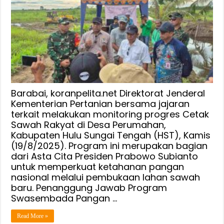
Pangan,
200
Hektar
Sawah
Baru
Dibuka
dan
Kini
Barabai, koranpelita.net Direktorat Jenderal
Dalam
Kementerian Pertanian bersama jajaran
terkait melakukan monitoring progres Cetak
Proses
Sawah Rakyat di Desa Perumahan,
Kabupaten Hulu Sungai Tengah (HST), Kamis
(19/8/2025). Program ini merupakan bagian
dari Asta Cita Presiden Prabowo Subianto
untuk memperkuat ketahanan pangan
nasional melalui pembukaan lahan sawah
baru. Penanggung Jawab Program
Swasembada Pangan …
Read More »