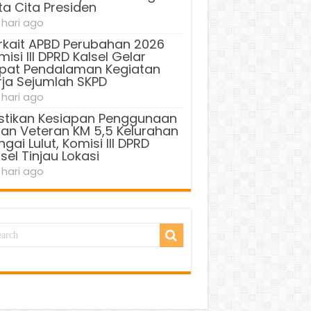
ta Cita Presiden
 hari ago
rkait APBD Perubahan 2026
isi III DPRD Kalsel Gelar
pat Pendalaman Kegiatan
rja Sejumlah SKPD
 hari ago
stikan Kesiapan Penggunaan
lan Veteran KM 5,5 Kelurahan
gai Lulut, Komisi III DPRD
sel Tinjau Lokasi
 hari ago