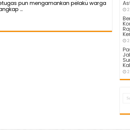
ri Petugas pun mengamankan pelaku warga
As
tangkap …
2
Be
Kom
Ra
Ke
2
Pa
Ja
Sun
Kal
2