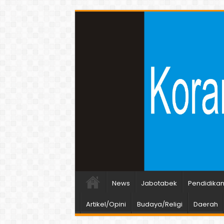
News
Jabotabek
Pendidika
Artikel/Opini
Budaya/Religi
Daerah