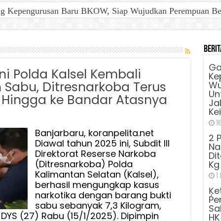
ng Kepengurusan Baru BKOW, Siap Wujudkan Perempuan Berd
Berit
Ga
ni Polda Kalsel Kembali
Ke
 Sabu, Ditresnarkoba Terus
Wu
Unt
Hingga ke Bandar Atasnya
Ja
Ke
1
Banjarbaru, koranpelita.net
2 
Diawal tahun 2025 ini, Subdit III
Na
Direktorat Reserse Narkoba
Di
(Ditresnarkoba) Polda
Kg
Kalimantan Selatan (Kalsel),
1
berhasil mengungkap kasus
Ķe
narkotika dengan barang bukti
Pe
sabu sebanyak 7,3 Kilogram,
Sa
l DYS (27) Rabu (15/1/2025). Dipimpin
HK