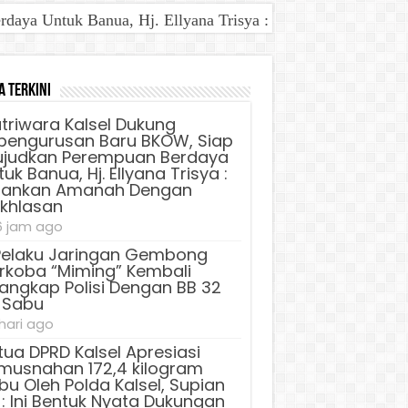
aya Untuk Banua, Hj. Ellyana Trisya : Jalankan Amanah D
a Terkini
triwara Kalsel Dukung
pengurusan Baru BKOW, Siap
judkan Perempuan Berdaya
uk Banua, Hj. Ellyana Trisya :
lankan Amanah Dengan
ikhlasan
6 jam ago
Pelaku Jaringan Gembong
rkoba “Miming” Kembali
tangkap Polisi Dengan BB 32
 Sabu
 hari ago
tua DPRD Kalsel Apresiasi
musnahan 172,4 kilogram
bu Oleh Polda Kalsel, Supian
 : Ini Bentuk Nyata Dukungan