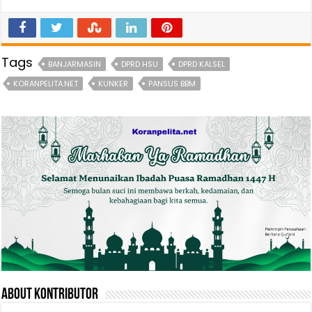
Tags
BANJARMASIN
DPRD HSU
DPRD KALSEL
KORANPELITA.NET
KUNKER
PANSUS BBM
About Kontributor