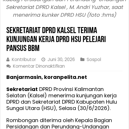
Sekretariat DPRD Kalsel , M. Andri Yuzhar, saat
menerima kunker DPRD HSU (foto :hms)
Sekretariat DPRD Kalsel Terima
Kunjungan Kerja DPRD HSU Pelejari
Pansus BBM
Kontributor
Juni 30, 2026
Sospol
pada
Komentar Dinonaktifkan
Sekretariat
Banjarmasin, koranpelita.net
DPRD
Kalsel
Sekretariat
DPRD Provinsi Kalimantan
Terima
Selatan (Kalsel) menerima kunjungan kerja
Kunjungan
DPRD dan Sekretariat DPRD Kabupaten Hulu
Kerja
Sungai Utara (HSU), Selasa (30/6/2026).
DPRD
HSU
Rombongan diterima oleh Kepala Bagian
Pelejari
Persidangan dan Perundang-Undangan