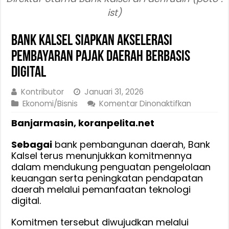
ist)
Bank Kalsel Siapkan AKSELerasi
Pembayaran Pajak Daerah Berbasis
Digital
Kontributor
Januari 31, 2026
pada
Ekonomi/Bisnis
Komentar Dinonaktifkan
Bank
Banjarmasin, koranpelita.net
Kalsel
Siapkan
Sebagai
bank pembangunan daerah, Bank
AKSELeras
Kalsel terus menunjukkan komitmennya
Pembaya
dalam mendukung penguatan pengelolaan
Pajak
keuangan serta peningkatan pendapatan
Daerah
daerah melalui pemanfaatan teknologi
Berbasis
digital.
Digital
Komitmen tersebut diwujudkan melalui