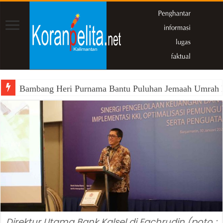
Bambang Heri Purnama Bantu Puluhan Jemaah Umrah Kals
Direktur Utama Bank Kalsel di Fachrudin (poto :