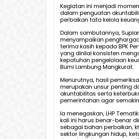
Tekan
Kegiatan ini menjadi mome
dalam penguatan akuntabili
Tindak
perbaikan tata kelola keuan
Lanjut
Nyata
Dalam sambutannya, Supia
dan
menyampaikan penghargaa
Tak
terima kasih kepada BPK Per
Berhen
yang dinilai konsisten meng
Sebat
kepatuhan pengelolaan keu
Dokum
Bumi Lambung Mangkurat.
Adminis
Semat
Menurutnya, hasil pemeriks
merupakan unsur penting 
akuntabilitas serta keterbu
pemerintahan agar semakin 
Ia menegaskan, LHP Tematik
kali ini harus benar-benar 
sebagai bahan perbaikan, 
sektor lingkungan hidup, k