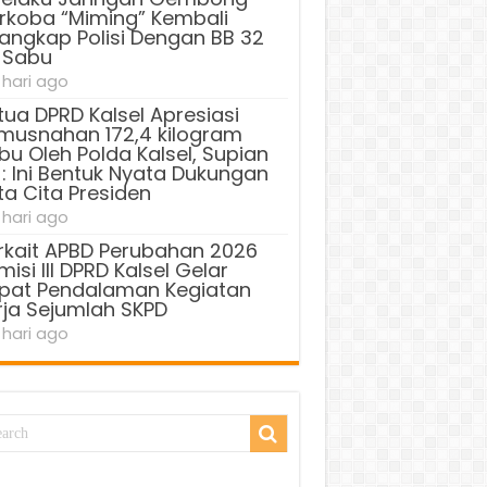
rkoba “Miming” Kembali
tangkap Polisi Dengan BB 32
 Sabu
 hari ago
tua DPRD Kalsel Apresiasi
musnahan 172,4 kilogram
bu Oleh Polda Kalsel, Supian
 : Ini Bentuk Nyata Dukungan
ta Cita Presiden
 hari ago
rkait APBD Perubahan 2026
isi III DPRD Kalsel Gelar
pat Pendalaman Kegiatan
rja Sejumlah SKPD
 hari ago