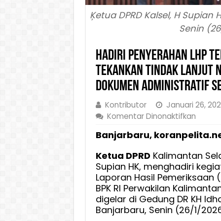
Ķetua DPRD Kalsel, H Supian 
Senin (26
Hadiri Penyerahan LHP Te
Tekankan Tindak Lanjut N
Dokumen Administratif S
Kontributor
Januari 26, 20
pada
Komentar Dinonaktifkan
Hadiri
Banjarbaru, koranpelita.n
Penye
LHP
Ketua DPRD
Kalimantan Sela
Temati
Supian HK, menghadiri kegi
BPK
Laporan Hasil Pemeriksaan (
RI,
BPK RI Perwakilan Kalimanta
Ketua
digelar di Gedung DR KH Idh
DPRD
Banjarbaru, Senin (26/1/2026
Kalsel