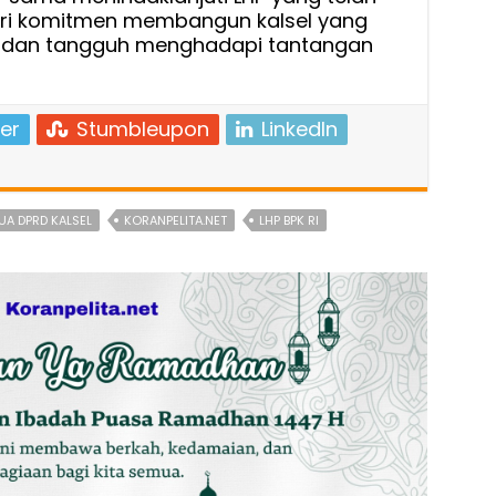
ari komitmen membangun kalsel yang
n, dan tangguh menghadapi tantangan
er
Stumbleupon
LinkedIn
UA DPRD KALSEL
KORANPELITA.NET
LHP BPK RI