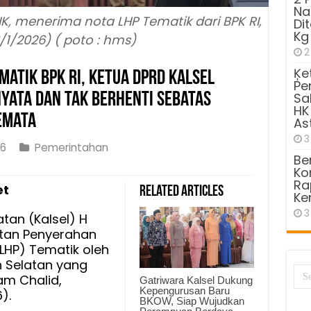
Na
HK, menerima nota LHP Tematik dari BPK RI,
Di
Kg
/1/2026) ( poto : hms)
2
Ķe
matik BPK RI, Ketua DPRD Kalsel
Pe
yata dan Tak Berhenti Sebatas
Sa
HK
emata
As
3
26
Pemerintahan
Be
Kom
Ra
et
Related Articles
rahan
Ke
3
tan (Kalsel) H
k
atan Penyerahan
LHP) Tematik oleh
n Selatan yang
am Chalid,
Gatriwara Kalsel Dukung
Kepengurusan Baru
).
BKOW, Siap Wujudkan