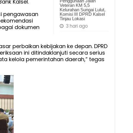
ank Kalsel.
Penggunaan Jalan
Veteran KM 5,5
Kelurahan Sungai Lulut,
gsi pengawasan
Komisi III DPRD Kalsel
Tinjau Lokasi
rekomendasi
3 hari ago
ebagai dokumen
dasar perbaikan kebijakan ke depan. DPRD
ksaan ini ditindaklanjuti secara serius
ata kelola pemerintahan daerah,” tegas