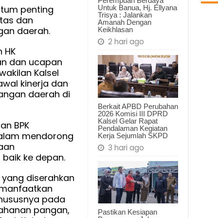
Perempuan Berdaya
kan
Untuk Banua, Hj. Ellyana
ntum penting
Trisya : Jalankan
tas dan
Amanah Dengan
gan daerah.
Keikhlasan
2 hari ago
n HK
n dan ucapan
wakilan Kalsel
ti
awal kinerja dan
as
angan daerah di
en
Berkait APBD Perubahan
tratif
2026 Komisi III DPRD
a
Kalsel Gelar Rapat
aan BPK
Pendalaman Kegiatan
dalam mendorong
Kerja Sejumlah SKPD
kaan
3 hari ago
baik ke depan.
 yang diserahkan
dimanfaatkan
khususnya pada
etahanan pangan,
Pastikan Kesiapan