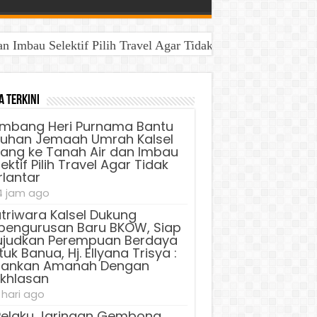
Imbau Selektif Pilih Travel Agar Tidak Terlantar
aya Untuk Banua, Hj. Ellyana Trisya : Jalankan Amanah D
a Terkini
mbang Heri Purnama Bantu
luhan Jemaah Umrah Kalsel
lang ke Tanah Air dan Imbau
ektif Pilih Travel Agar Tidak
rlantar
4 jam ago
triwara Kalsel Dukung
pengurusan Baru BKOW, Siap
judkan Perempuan Berdaya
uk Banua, Hj. Ellyana Trisya :
lankan Amanah Dengan
ikhlasan
 hari ago
Pelaku Jaringan Gembong