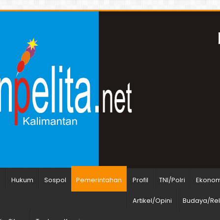
n
Hukum
Sospol
Pemerintahan
Profil
TNI/Polri
Ekonomi
Artikel/Opini
Budaya/Rel