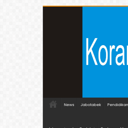
News
Jabotabek
Pendidika