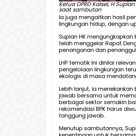
Ķetua DPRD Kalsel, H Supian
saat sambutan
Ia juga mengaitkan hasil pe
lingkungan hidup, dengan 
Supian HK mengungkapkan b
telah menggelar Rapat Deng
penanganan dan penanggula
LHP tematik ini dinilai rele
pengelolaan lingkungan te
ekologis di masa mendatan
Lebih lanjut, ia menekankan
jawab bersama untuk memas
berbagai sektor semakin baik
rekomendasi BPK harus diwu
tanggung jawab.
Menutup sambutannya, Sup
kepentingan untuk bersama-