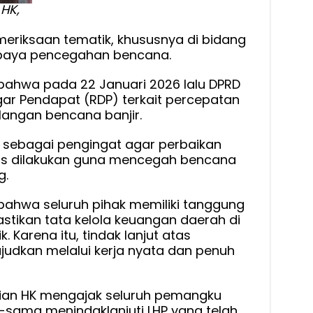
 HK,
meriksaan tematik, khususnya di bidang
upaya pencegahan bencana.
ahwa pada 22 Januari 2026 lalu DPRD
ar Pendapat (RDP) terkait percepatan
ngan bencana banjir.
van sebagai pengingat agar perbaikan
rus dilakukan guna mencegah bencana
g.
 bahwa seluruh pihak memiliki tanggung
tikan tata kelola keuangan daerah di
. Karena itu, tindak lanjut atas
judkan melalui kerja nyata dan penuh
ian HK mengajak seluruh pemangku
sama menindaklanjuti LHP yang telah