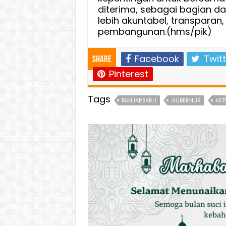
diterima, sebagai bagian d
lebih akuntabel, transpara
pembangunan.(hms/pik)
Facebook
Twitt
Share
Pinterest
Tags
BANJARBARU
GUBERNUR
KET