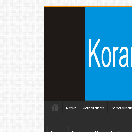
News
Jabotabek
Pendidika