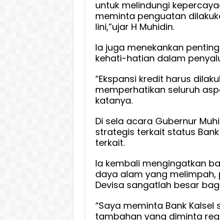
untuk melindungi kepercay
meminta penguatan dilakuk
lini,”ujar H Muhidin.
Ia juga menekankan penting
kehati-hatian dalam penyalur
“Ekspansi kredit harus dila
memperhatikan seluruh aspe
katanya.
Di sela acara Gubernur Muh
strategis terkait status Bank
terkait.
Ia kembali mengingatkan b
daya alam yang melimpah, po
Devisa sangatlah besar bag
“Saya meminta Bank Kalsel 
tambahan yang diminta regu