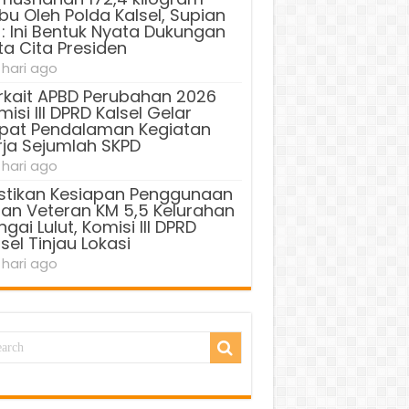
bu Oleh Polda Kalsel, Supian
 : Ini Bentuk Nyata Dukungan
ta Cita Presiden
 hari ago
rkait APBD Perubahan 2026
isi III DPRD Kalsel Gelar
pat Pendalaman Kegiatan
rja Sejumlah SKPD
 hari ago
stikan Kesiapan Penggunaan
lan Veteran KM 5,5 Kelurahan
gai Lulut, Komisi III DPRD
sel Tinjau Lokasi
 hari ago