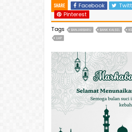
Facebook
Twitt
Share
Pinterest
Tags
BANJARBARU
BANK KALSEL
K
LHP