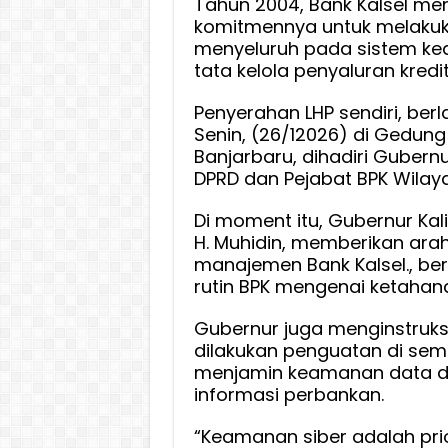
Tahun 2004, Bank Kalsel m
Kelola
komitmennya untuk melaku
Kredit
menyeluruh pada sistem ke
Serta
tata kelola penyaluran kredit
Akseler
Penyerahan LHP sendiri, ber
Operas
Senin, (26/12026) di Gedung
Bank
Banjarbaru, dihadiri Gubernu
Devisa
DPRD dan Pejabat BPK Wilaya
Pasca
Audit
Di moment itu, Gubernur Kal
BPK
H. Muhidin, memberikan ara
manajemen Bank Kalsel., berk
rutin BPK mengenai ketahana
Gubernur juga menginstruks
dilakukan penguatan di sem
menjamin keamanan data d
informasi perbankan.
“Keamanan siber adalah pri