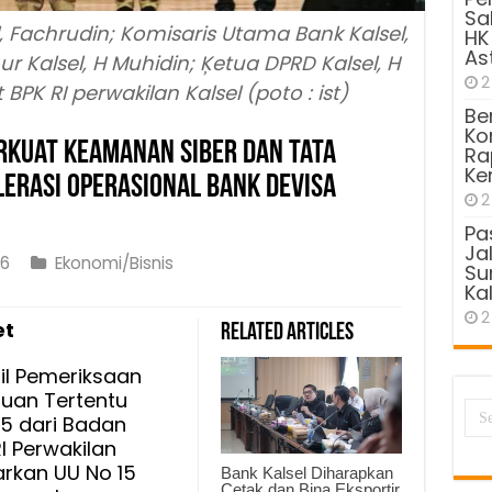
Sa
l, Fachrudin; Komisaris Utama Bank Kalsel,
HK
As
 Kalsel, H Muhidin; Ķetua DPRD Kalsel, H
2
BPK RI perwakilan Kalsel (poto : ist)
Be
Kom
rkuat Keamanan Siber dan Tata
Ra
Ke
lerasi Operasional Bank Devisa
2
Pa
Ja
26
Ekonomi/Bisnis
Sun
Kal
2
et
Related Articles
men
il Pemeriksaan
t
juan Tertentu
nan
25 dari Badan
I Perwakilan
arkan UU No 15
Bank Kalsel Diharapkan
Cetak dan Bina Eksportir