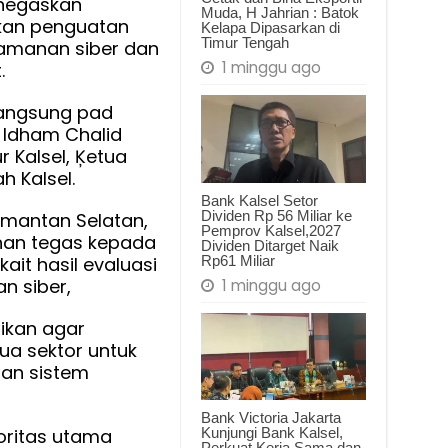
enegaskan
Muda, H Jahrian : Batok
kan penguatan
Kelapa Dipasarkan di
Timur Tengah
amanan siber dan
1 minggu ago
.
asi
langsung pad
ional
 Idham Chalid
r Kalsel, Ķetua
h Kalsel.
-
Bank Kalsel Setor
Dividen Rp 56 Miliar ke
imantan Selatan,
Pemprov Kalsel,2027
han tegas kepada
Dividen Ditarget Naik
Rp61 Miliar
ait hasil evaluasi
n siber,
1 minggu ago
ikan agar
ua sektor untuk
an sistem
Bank Victoria Jakarta
oritas utama
Kunjungi Bank Kalsel,
Perkuat Kerja Sama dan