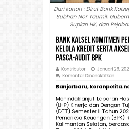
Dari kanan : Dirut Bank Kalse
Subhan Nor Yaumil; Gubernur
Supian HK, dan Pejabat 
Bank Kalsel Komitmen Pe
Kelola Kredit Serta Akse
Pasca-Audit BPK
Kontributor
Januari 26, 20
pada
Komentar Dinonaktifkan
Bank
Banjarbaru, koranpelita.n
Kalsel
Komit
Menindaklanjuti Laporan Has
Perkua
(LHP) Kinerja dan Dengan Tu
Keama
(DTT) Semester II Tahun 20
Siber
Pemeriksa Keuangan (BPK) R
dan
Kalimantan Selatan, berdas
Tata