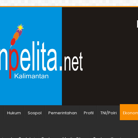
n
Hukum
Sospol
Pemerintahan
Profil
TNI/Polri
Ekonomi