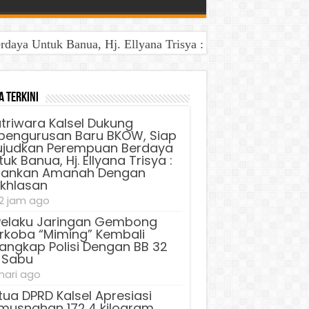
aya Untuk Banua, Hj. Ellyana Trisya : Jalankan Amanah D
BB 32 Kg Sabu
a Terkini
triwara Kalsel Dukung
pengurusan Baru BKOW, Siap
judkan Perempuan Berdaya
uk Banua, Hj. Ellyana Trisya :
lankan Amanah Dengan
ikhlasan
2 jam ago
Pelaku Jaringan Gembong
rkoba “Miming” Kembali
tangkap Polisi Dengan BB 32
 Sabu
 hari ago
tua DPRD Kalsel Apresiasi
musnahan 172,4 kilogram