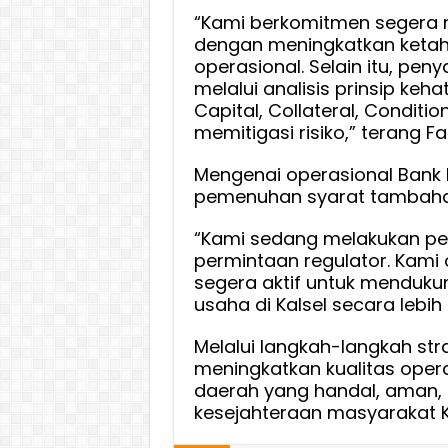
“Kami berkomitmen segera me
dengan meningkatkan ketah
operasional. Selain itu, peny
melalui analisis prinsip keh
Capital, Collateral, Condit
memitigasi risiko,” terang Fa
Mengenai operasional Bank 
pemenuhan syarat tambahan 
“Kami sedang melakukan pe
permintaan regulator. Kami 
segera aktif untuk mendukun
usaha di Kalsel secara lebih 
Melalui langkah-langkah stra
meningkatkan kualitas ope
daerah yang handal, aman, 
kesejahteraan masyarakat Ka