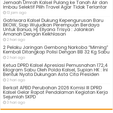
Jemaah Umrah Kalsel Pulang ke Tanah Air dan
Imbau Selektif Pilih Travel Agar Tidak Terlantar
13 jam ago
Gatriwara Kalsel Dukung Kepengurusan Baru
BKOW, Siap Wujudkan Perempuan Berdaya
Untuk Banua, Hj. Ellyana Trisya : Jalankan
Amanah Dengan Keikhlasan
2 hari ago
2 Pelaku Jaringan Gembong Narkoba “Miming”
Kembali Ditangkap Polisi Dengan BB 32 Kg Sabu
2 hari ago
Ķetua DPRD Kalsel Apresiasi Pemusnahan 172,4
kilogram Sabu Oleh Polda Kalsel, Supian HK : Ini
Bentuk Nyata Dukungan Asta Cita Presiden
2 hari ago
Berkait APBD Perubahan 2026 Komisi III DPRD
Kalsel Gelar Rapat Pendalaman Kegiatan Kerja
Sejumlah SKPD
3 hari ago