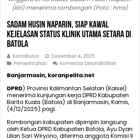
(kiri) menerima rombongan (Poto : hms)
Sadam Husin Naparin, Siap Kawal
Kejelasan Status Klinik Utama Setara di
Batola
Kontributor
Desember 4, 2025
pada
Pemerintahan
Komentar Dinonaktifkan
Sadam
Banjarmasin, koranpelita.net
Husin
Naparin,
DPRD
) Provinsi Kalimantan Selatan (Kalsel)
Siap
menerima kunjungan kerja DPRD Kabupaten
Kawal
Barito Kuala (Batola) di Banjarmasin, Kamis,
Kejelasan
(4/12/2025) pagi.
Status
Klinik
Rombongan kabupaten dipimpin langsung
Utama
oleh Ketua DPRD Kabupaten Batola, Ayu Dyan
Setara
Lilian Sari Wiryono, diterima anggota Komisi II