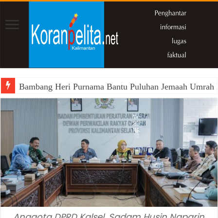
Bambang Heri Purnama Bantu Puluhan Jemaah Umrah Kals
Anggota DPRD Kalsel, Sadam Husin Naparin