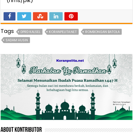
(hms/pik)
Tags
DPRD KALSEL
KORANPELITA.NET
ROMBONGAN BATOLA
SADAM HUSIN
About Kontributor