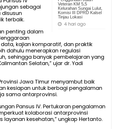
a Pansus IV
Veteran KM 5,5
jungan sebagai
Kelurahan Sungai Lulut,
 disusun
Komisi III DPRD Kalsel
Tinjau Lokasi
k terbaik.
4 hari ago
an penting dalam
lenggaraan
data, kajian komparatif, dan praktik
ebih dahulu menerapkan regulasi
uh, sehingga banyak pembelajaran yang
limantan Selatan,” ujar dr. Yadi
 Provinsi Jawa Timur menyambut baik
kan kesiapan untuk berbagi pengalaman
a sama antarprovinsi.
ungan Pansus IV. Pertukaran pengalaman
mperkuat kolaborasi antarprovinsi
s layanan kesehatan,” ungkap Hertanto.