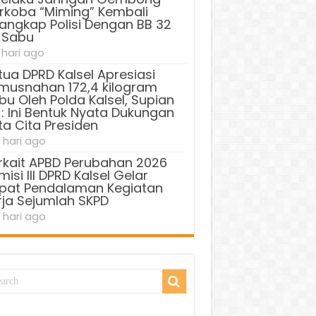
rkoba “Miming” Kembali
tangkap Polisi Dengan BB 32
 Sabu
 hari ago
tua DPRD Kalsel Apresiasi
musnahan 172,4 kilogram
bu Oleh Polda Kalsel, Supian
 : Ini Bentuk Nyata Dukungan
ta Cita Presiden
 hari ago
rkait APBD Perubahan 2026
isi III DPRD Kalsel Gelar
pat Pendalaman Kegiatan
rja Sejumlah SKPD
 hari ago