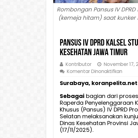
Rombongan Pansus IV DPRD Ka
(kemeja hitam) saat kunker k
Pansus IV DPRD Kalsel St
Kesehatan Jawa Timur
Kontributor
November 17, 
pada
Komentar Dinonaktifkan
Pansu
Surabaya, koranpelita.net
IV
DPRD
Sebagai
bagian dari prose
Kalsel
Raperda Penyelenggaraan Ke
Studi
Khusus (Pansus) IV DPRD Pro
Kebija
Selatan melaksanakan kunju
Keseh
Dinas Kesehatan Provinsi Ja
ke
(17/11/2025).
Dinas