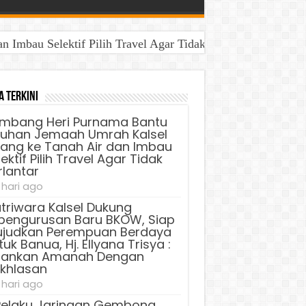
Imbau Selektif Pilih Travel Agar Tidak Terlantar
a Terkini
mbang Heri Purnama Bantu
luhan Jemaah Umrah Kalsel
lang ke Tanah Air dan Imbau
ektif Pilih Travel Agar Tidak
rlantar
 hari ago
triwara Kalsel Dukung
pengurusan Baru BKOW, Siap
judkan Perempuan Berdaya
uk Banua, Hj. Ellyana Trisya :
lankan Amanah Dengan
ikhlasan
 hari ago
Pelaku Jaringan Gembong