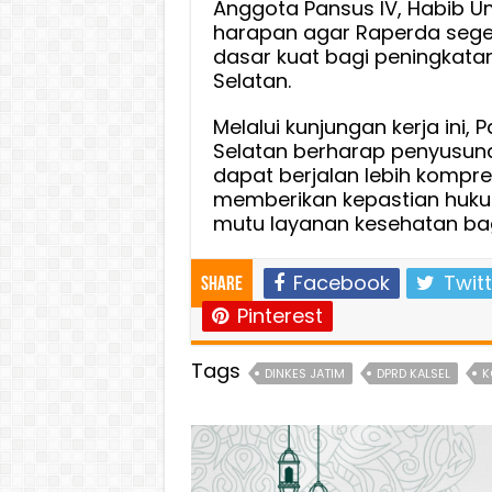
Anggota Pansus IV, Habib 
harapan agar Raperda sege
dasar kuat bagi peningkata
Selatan.
Melalui kunjungan kerja ini,
Selatan berharap penyusun
dapat berjalan lebih kompr
memberikan kepastian hukum
mutu layanan kesehatan ba
Facebook
Twitt
Share
Pinterest
Tags
DINKES JATIM
DPRD KALSEL
K