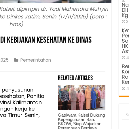
Na
lsel, dipimpin dr. Yadi Mahendra Muhyin
Di
Kg
e Dinkes Jatim, Senin (17/11/2025) (poto :
3
hms)
Ķe
Pe
udi Kebijakan Kesehatan ke Dinas
Sa
HK
As
4
2025
Pemerintahan
Be
Kom
s
Ra
Related Articles
Ke
4
s penyusunan
sehatan, Panitia
vinsi Kalimantan
kan
ngan kerja ke
atan
wa Timur. Senin,
Gatriwara Kalsel Dukung
Kepengurusan Baru
BKOW, Siap Wujudkan
Perempuan Berdaya