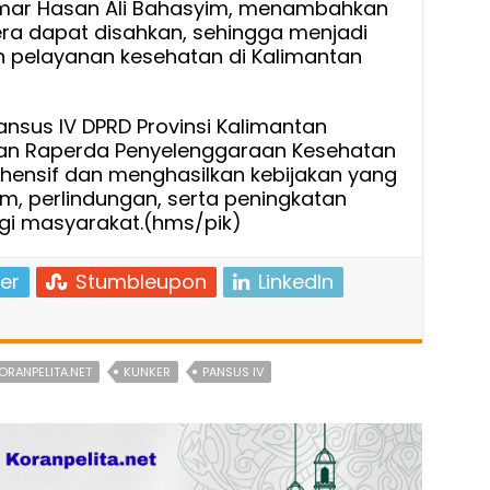
Umar Hasan Ali Bahasyim, menambahkan
ra dapat disahkan, sehingga menjadi
n pelayanan kesehatan di Kalimantan
 Pansus IV DPRD Provinsi Kalimantan
an Raperda Penyelenggaraan Kesehatan
ehensif dan menghasilkan kebijakan yang
, perlindungan, serta peningkatan
gi masyarakat.(hms/pik)
er
Stumbleupon
LinkedIn
ORANPELITA.NET
KUNKER
PANSUS IV