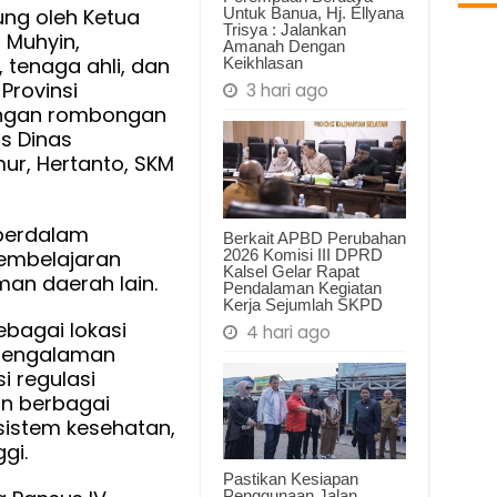
atan
Untuk Banua, Hj. Ellyana
ng oleh Ketua
Trisya : Jalankan
 Muhyin,
Amanah Dengan
 tenaga ahli, dan
Keikhlasan
Provinsi
3 hari ago
angan rombongan
is Dinas
ur, Hertanto, SKM
mperdalam
Berkait APBD Perubahan
2026 Komisi III DPRD
pembelajaran
Kalsel Gelar Rapat
man daerah lain.
Pendalaman Kegiatan
Kerja Sejumlah SKPD
ebagai lokasi
4 hari ago
 pengalaman
 regulasi
an berbagai
 sistem kesehatan,
gi.
Pastikan Kesiapan
Penggunaan Jalan