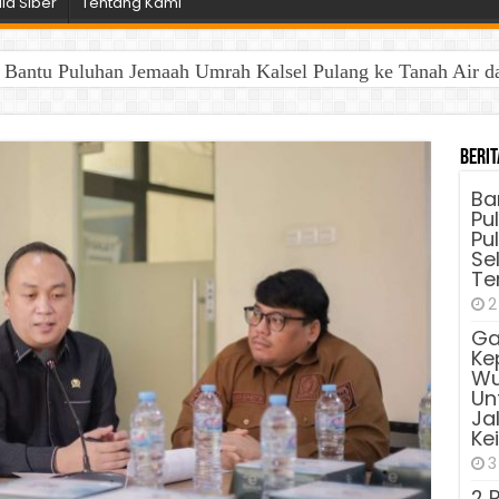
a Siber
Tentang Kami
antu Puluhan Jemaah Umrah Kalsel Pulang ke Tanah Air dan 
Berit
Ba
Pu
Pu
Sel
Te
2
Ga
Ke
Wu
Unt
Ja
Ke
3
2 