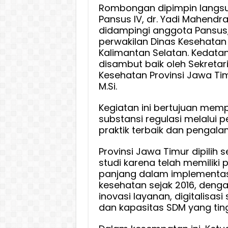
Keseh
Rombongan dipimpin langsu
Pansus IV, dr. Yadi Mahendra
Jawa
didampingi anggota Pansus,
Timur
perwakilan Dinas Kesehatan 
Kalimantan Selatan. Kedat
disambut baik oleh Sekretar
Kesehatan Provinsi Jawa Tim
M.Si.
Kegiatan ini bertujuan me
substansi regulasi melalui 
praktik terbaik dan pengala
Provinsi Jawa Timur dipilih s
studi karena telah memiliki
panjang dalam implementasi
kesehatan sejak 2016, deng
inovasi layanan, digitalisasi
dan kapasitas SDM yang ting