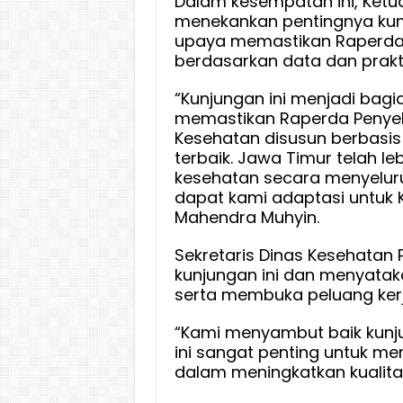
Dalam kesempatan ini, Ketu
menekankan pentingnya kun
upaya memastikan Raperda
berdasarkan data dan prakti
“Kunjungan ini menjadi bagi
memastikan Raperda Penye
Kesehatan disusun berbasis 
terbaik. Jawa Timur telah l
kesehatan secara menyelur
dapat kami adaptasi untuk Ka
Mahendra Muhyin.
Sekretaris Dinas Kesehatan
kunjungan ini dan menyata
serta membuka peluang kerj
“Kami menyambut baik kunj
ini sangat penting untuk me
dalam meningkatkan kualita