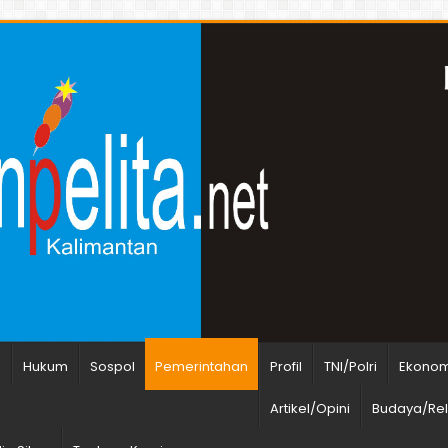
n
Hukum
Sospol
Pemerintahan
Profil
TNI/Polri
Ekonomi
Artikel/Opini
Budaya/Rel