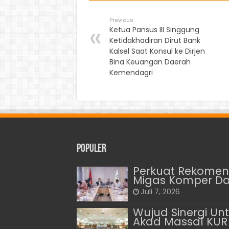
Previous
Ketua Pansus III Singgung
Ketidakhadiran Dirut Bank
Kalsel Saat Konsul ke Dirjen
Bina Keuangan Daerah
Kemendagri
Populer
Perkuat Rekomend
Migas Komper D
Juli 7, 2026
Wujud Sinergi Un
Akad Massal KUR 