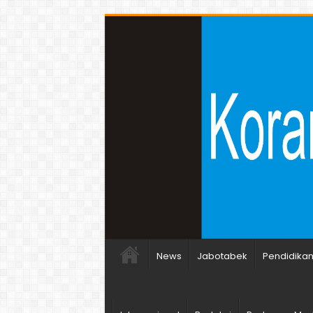
News
Jabotabek
Pendidika