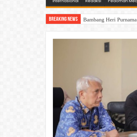
Internasional
Redaksi
Pedoman Medi
Breaking News
Bambang Heri Purnama B