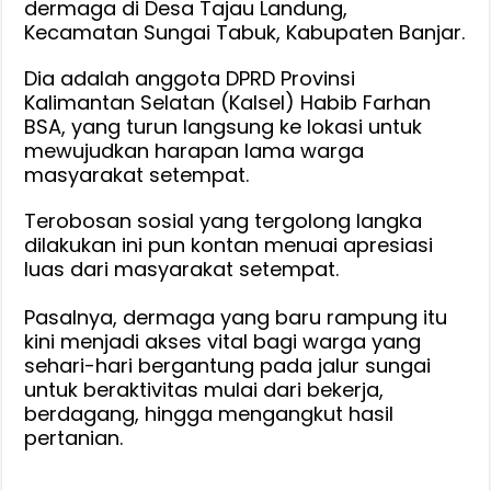
dermaga di Desa Tajau Landung,
Dengan
Kecamatan Sungai Tabuk, Kabupaten Banjar.
Dana
Pribadi
Dia adalah anggota DPRD Provinsi
Kalimantan Selatan (Kalsel) Habib Farhan
:
BSA, yang turun langsung ke lokasi untuk
Ketika
mewujudkan harapan lama warga
Ada
masyarakat setempat.
Kemampuan
dan
Terobosan sosial yang tergolong langka
Kesempatan,
dilakukan ini pun kontan menuai apresiasi
Kenapa
luas dari masyarakat setempat.
Tidak
Langsung
Pasalnya, ‎dermaga yang baru rampung itu
Turun
kini menjadi akses vital bagi warga yang
Membantu
sehari-hari bergantung pada jalur sungai
untuk beraktivitas mulai dari bekerja,
berdagang, hingga mengangkut hasil
pertanian.