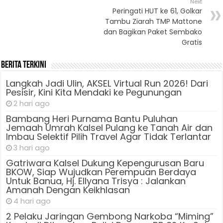
Next
Peringati HUT ke 61, Golkar
Tambu Ziarah TMP Mattone
dan Bagikan Paket Sembako
Gratis
Berita Terkini
Langkah Jadi Ulin, AKSEL Virtual Run 2026! Dari
Pesisir, Kini Kita Mendaki ke Pegunungan
2 hari ago
Bambang Heri Purnama Bantu Puluhan
Jemaah Umrah Kalsel Pulang ke Tanah Air dan
Imbau Selektif Pilih Travel Agar Tidak Terlantar
3 hari ago
Gatriwara Kalsel Dukung Kepengurusan Baru
BKOW, Siap Wujudkan Perempuan Berdaya
Untuk Banua, Hj. Ellyana Trisya : Jalankan
Amanah Dengan Keikhlasan
4 hari ago
2 Pelaku Jaringan Gembong Narkoba “Miming”