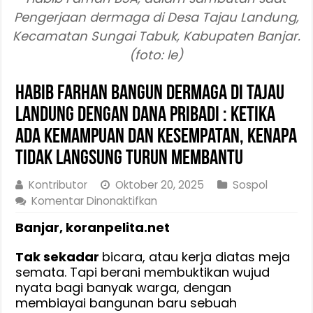
Pengerjaan dermaga di Desa Tajau Landung,
Kecamatan Sungai Tabuk, Kabupaten Banjar.
(foto: le)
Habib Farhan Bangun Dermaga di Tajau
Landung Dengan Dana Pribadi : Ketika
Ada Kemampuan dan Kesempatan, Kenapa
Tidak Langsung Turun Membantu
Kontributor
Oktober 20, 2025
Sospol
pada
Komentar Dinonaktifkan
Habib
Banjar, koranpelita.net
Farhan
Bangun
Tak sekadar
bicara, atau kerja diatas meja
Dermaga
semata. Tapi berani membuktikan wujud
di
nyata bagi banyak warga, dengan
Tajau
membiayai bangunan baru sebuah
Landung