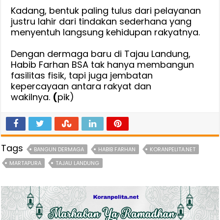
‎Kadang, bentuk paling tulus dari pelayanan
justru lahir dari tindakan sederhana yang
menyentuh langsung kehidupan rakyatnya.
‎Dengan dermaga baru di Tajau Landung,
Habib Farhan BSA tak hanya membangun
fasilitas fisik, tapi juga jembatan
kepercayaan antara rakyat dan
wakilnya.
(
pik)
Tags
BANGUN DERMAGA
HABIB FARHAN
KORANPELITA.NET
MARTAPURA
TAJAU LANDUNG