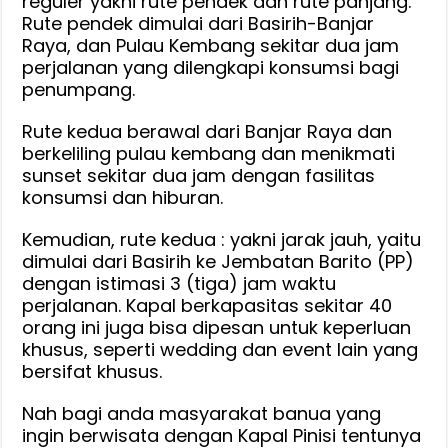
reguler yakni rute pendek dan rute panjang.
Tiket
Rute pendek dimulai dari Basirih-Banjar
Raya, dan Pulau Kembang sekitar dua jam
di
perjalanan yang dilengkapi konsumsi bagi
Aplikasi
penumpang.
Aksel
Bank
Rute kedua berawal dari Banjar Raya dan
Kalsel
berkeliling pulau kembang dan menikmati
sunset sekitar dua jam dengan fasilitas
konsumsi dan hiburan.
Kemudian, rute kedua : yakni jarak jauh, yaitu
dimulai dari Basirih ke Jembatan Barito (PP)
dengan istimasi 3 (tiga) jam waktu
perjalanan. Kapal berkapasitas sekitar 40
orang ini juga bisa dipesan untuk keperluan
khusus, seperti wedding dan event lain yang
bersifat khusus.
Nah bagi anda masyarakat banua yang
ingin berwisata dengan Kapal Pinisi tentunya