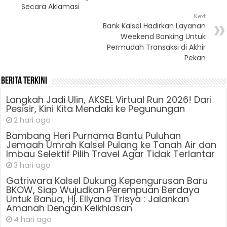
Secara Aklamasi
Next
Bank Kalsel Hadirkan Layanan
Weekend Banking Untuk
Permudah Transaksi di Akhir
Pekan
Berita Terkini
Langkah Jadi Ulin, AKSEL Virtual Run 2026! Dari
Pesisir, Kini Kita Mendaki ke Pegunungan
2 hari ago
Bambang Heri Purnama Bantu Puluhan
Jemaah Umrah Kalsel Pulang ke Tanah Air dan
Imbau Selektif Pilih Travel Agar Tidak Terlantar
3 hari ago
Gatriwara Kalsel Dukung Kepengurusan Baru
BKOW, Siap Wujudkan Perempuan Berdaya
Untuk Banua, Hj. Ellyana Trisya : Jalankan
Amanah Dengan Keikhlasan
4 hari ago