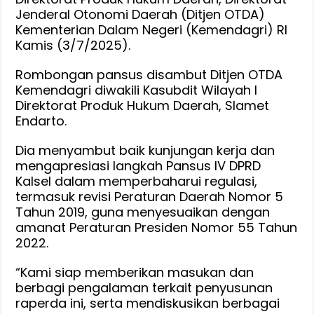
ke
Jenderal Otonomi Daerah (Ditjen OTDA)
Ditjen
Kementerian Dalam Negeri (Kemendagri) RI
OTDA
Kamis (3/7/2025).
Kemendagri
Rombongan pansus disambut Ditjen OTDA
Kemendagri diwakili Kasubdit Wilayah I
Direktorat Produk Hukum Daerah, Slamet
Endarto.
Dia menyambut baik kunjungan kerja dan
mengapresiasi langkah Pansus IV DPRD
Kalsel dalam memperbaharui regulasi,
termasuk revisi Peraturan Daerah Nomor 5
Tahun 2019, guna menyesuaikan dengan
amanat Peraturan Presiden Nomor 55 Tahun
2022.
“Kami siap memberikan masukan dan
berbagi pengalaman terkait penyusunan
raperda ini, serta mendiskusikan berbagai