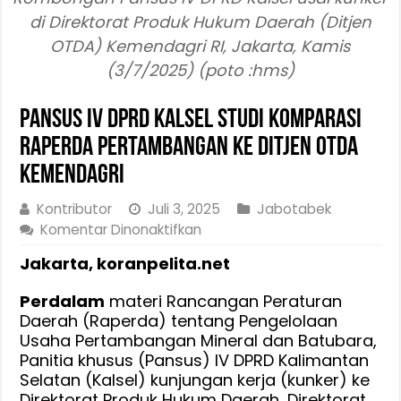
di Direktorat Produk Hukum Daerah (Ditjen
OTDA) Kemendagri RI, Jakarta, Kamis
(3/7/2025) (poto :hms)
Pansus IV DPRD Kalsel Studi Komparasi
Raperda Pertambangan ke Ditjen OTDA
Kemendagri
Kontributor
Juli 3, 2025
Jabotabek
pada
Komentar Dinonaktifkan
Pansus
Jakarta, koranpelita.net
IV
DPRD
Perdalam
materi Rancangan Peraturan
Kalsel
Daerah (Raperda) tentang Pengelolaan
Studi
Usaha Pertambangan Mineral dan Batubara,
Komparasi
Panitia khusus (Pansus) IV DPRD Kalimantan
Raperda
Selatan (Kalsel) kunjungan kerja (kunker) ke
Pertambangan
Direktorat Produk Hukum Daerah, Direktorat