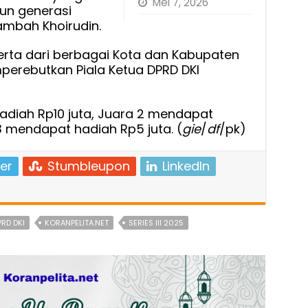
Mei 7, 2026
un generasi
mbah Khoirudin.
peserta dari berbagai Kota dan Kabupaten
erebutkan Piala Ketua DPRD DKI
diah Rp10 juta, Juara 2 mendapat
3 mendapat hadiah Rp5 juta. (
gie
/
df
/pk)
er
Stumbleupon
LinkedIn
RD DKI
KORANPELITA.NET
SERIES III 2025