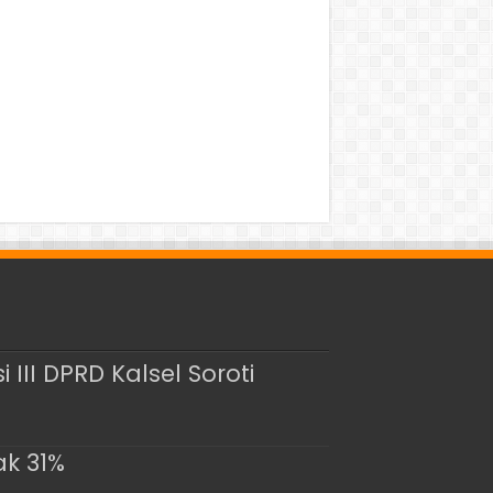
III DPRD Kalsel Soroti
ak 31%