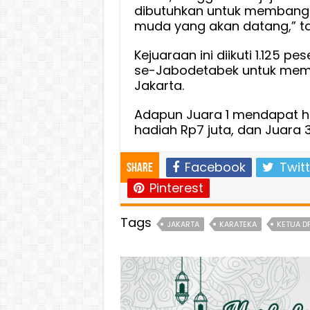
dibutuhkan untuk membang
muda yang akan datang,” ta
Kejuaraan ini diikuti 1.125 
se-Jabodetabek untuk memp
Jakarta.
Adapun Juara 1 mendapat ha
hadiah Rp7 juta, dan Juara 
Facebook
Twitt
Share
Pinterest
Tags
JAKARTA
KARATEKA
KETUA DP