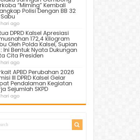
rkoba “Miming” Kembali
tangkap Polisi Dengan BB 32
 Sabu
 hari ago
tua DPRD Kalsel Apresiasi
musnahan 172,4 kilogram
bu Oleh Polda Kalsel, Supian
 : Ini Bentuk Nyata Dukungan
ta Cita Presiden
 hari ago
rkait APBD Perubahan 2026
isi III DPRD Kalsel Gelar
pat Pendalaman Kegiatan
rja Sejumlah SKPD
 hari ago