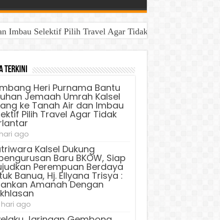
Imbau Selektif Pilih Travel Agar Tidak Terlantar
a Terkini
mbang Heri Purnama Bantu
luhan Jemaah Umrah Kalsel
lang ke Tanah Air dan Imbau
ektif Pilih Travel Agar Tidak
rlantar
 hari ago
triwara Kalsel Dukung
pengurusan Baru BKOW, Siap
judkan Perempuan Berdaya
uk Banua, Hj. Ellyana Trisya :
lankan Amanah Dengan
ikhlasan
 hari ago
Pelaku Jaringan Gembong