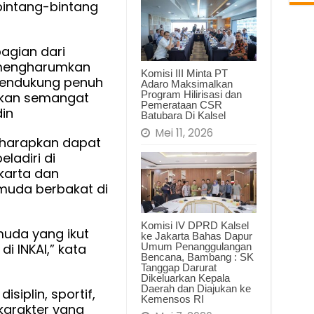
bintang-bintang
DKI
Jakarta
bagian dari
 mengharumkan
Komisi III Minta PT
mendukung penuh
Adaro Maksimalkan
Program Hilirisasi dan
tkan semangat
Pemerataan CSR
din
Batubara Di Kalsel
Mei 11, 2026
diharapkan dapat
ladiri di
karta dan
 muda berbakat di
Komisi IV DPRD Kalsel
uda yang ikut
ke Jakarta Bahas Dapur
 INKAI,” kata
Umum Penanggulangan
Bencana, Bambang : SK
Tanggap Darurat
Dikeluarkan Kepala
Daerah dan Diajukan ke
iplin, sportif,
Kemensos RI
 karakter yang