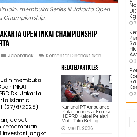
Na
irudin, membuka Series III Jakarta Open
Di
Kg
AI Championship.
3
Ķe
 Jakarta Open INKAI Championship
Pe
rta
Sa
HK
As
pada
Jabotabek
Komentar Dinonaktifkan
3
Khoirudin
Related Articles
Buka
Be
Kom
Series
irudin membuka
Ra
III
Open INKAI
Ke
Jakarta
PRD DKI Jakarta
3
Open
rta Islamic
INKAI
t (27/6/2025).
Kunjungi PT Ambulance
Championship
Pintar Indonesia, Komisi
II DPRD Kalsel Pelajari
Piala
kan, dapat
Mobil Toko Keliling
Ketua
n kemampuan
Mei 11, 2026
i investasi jangka
DPRD