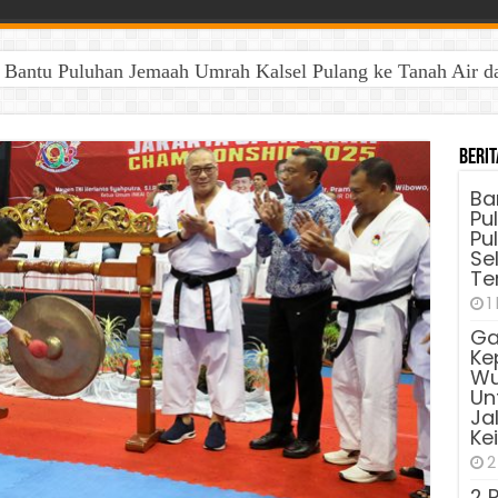
antu Puluhan Jemaah Umrah Kalsel Pulang ke Tanah Air dan 
Berit
Ba
Pu
Pu
Sel
Te
1
Ga
Ke
Wu
Unt
Ja
Ke
2
2 