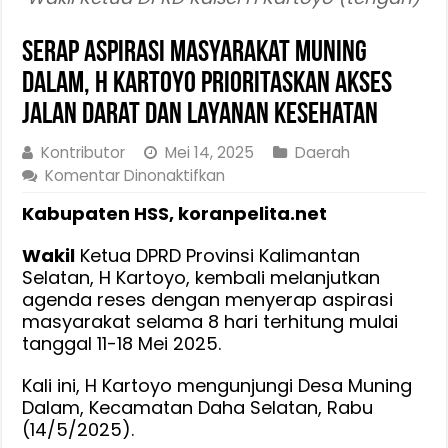
Serap Aspirasi Masyarakat Muning
Dalam, H Kartoyo Prioritaskan Akses
Jalan Darat dan Layanan Kesehatan
Kontributor
Mei 14, 2025
Daerah
pada
Komentar Dinonaktifkan
Serap
Kabupaten HSS, koranpelita.net
Aspirasi
Masyarakat
Wakil
Ketua DPRD Provinsi Kalimantan
Muning
Selatan, H Kartoyo, kembali melanjutkan
Dalam,
agenda reses dengan menyerap aspirasi
H
masyarakat selama 8 hari terhitung mulai
Kartoyo
tanggal 11-18 Mei 2025.
Prioritaskan
Akses
Kali ini, H Kartoyo mengunjungi Desa Muning
Jalan
Dalam, Kecamatan Daha Selatan, Rabu
(14/5/2025).
Darat