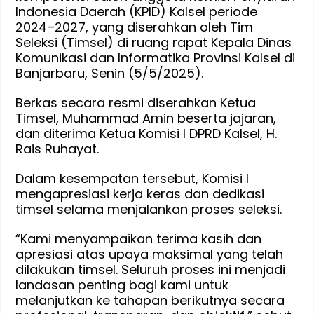
Calon
Indonesia Daerah (KPID) Kalsel periode
Anggota
2024–2027, yang diserahkan oleh Tim
KPID
Seleksi (Timsel) di ruang rapat Kepala Dinas
Periode
Komunikasi dan Informatika Provinsi Kalsel di
2024–
Banjarbaru, Senin (5/5/2025).
2027,
Berkas secara resmi diserahkan Ketua
Komisi
Timsel, Muhammad Amin beserta jajaran,
I
dan diterima Ketua Komisi I DPRD Kalsel, H.
DPRD
Rais Ruhayat.
Kalsel
Ingin
Dalam kesempatan tersebut, Komisi I
Pastikan
mengapresiasi kerja keras dan dedikasi
Calon
timsel selama menjalankan proses seleksi.
Memiliki
Kompetensi,
“Kami menyampaikan terima kasih dan
Integritas,
apresiasi atas upaya maksimal yang telah
dan
dilakukan timsel. Seluruh proses ini menjadi
Komitmen
landasan penting bagi kami untuk
Kuat
melanjutkan ke tahapan berikutnya secara