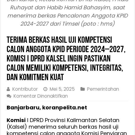
Ruhayat dan Habib Hamid Bahasyim, saat
menerima berkas Pencalonan Anggota KPID
2024-2027 dari Timsel (poto : hms)
Terima Berkas Hasil Uji Kompetensi
Calon Anggota KPID Periode 2024–2027,
Komisi I DPRD Kalsel Ingin Pastikan
Calon Memiliki Kompetensi, Integritas,
dan Komitmen Kuat
Kontributor
Mei 5, 2025
Pemerintahan
pada
Komentar Dinonaktifkan
Terima
Banjarbaru, koranpelita.net
Berkas
Hasil
Komisi
I DPRD Provinsi Kalimantan Selatan
Uji
(Kalsel) menerima seluruh berkas hasil uji
Kompetensi
kompetensi calon anggota Komisi Penyiaran