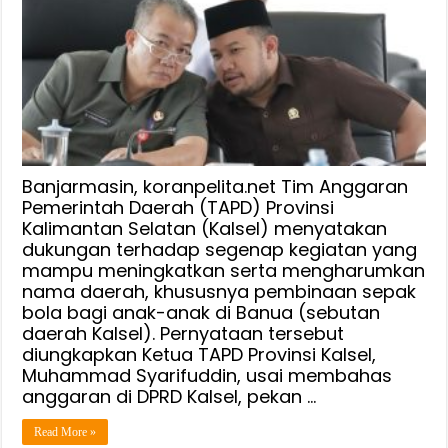
DPRD
Dukung
Dana
Sekolah
Sepak
Bola
Usia
Dini
Banjarmasin, koranpelita.net Tim Anggaran
Pemerintah Daerah (TAPD) Provinsi
Kalimantan Selatan (Kalsel) menyatakan
dukungan terhadap segenap kegiatan yang
mampu meningkatkan serta mengharumkan
nama daerah, khususnya pembinaan sepak
bola bagi anak-anak di Banua (sebutan
daerah Kalsel). Pernyataan tersebut
diungkapkan Ketua TAPD Provinsi Kalsel,
Muhammad Syarifuddin, usai membahas
anggaran di DPRD Kalsel, pekan …
Read More »