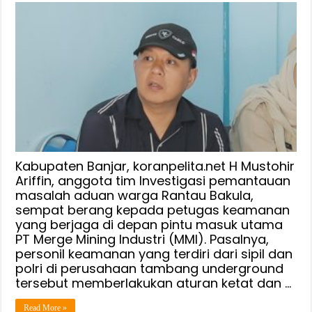
Terapkan
Aturan
Berlebih,
Anggotan
Tim
Investigasi,
H
Imus
Berang
Kepada
Sekuriti
Kabupaten Banjar, koranpelita.net H Mustohir
PT
Ariffin, anggota tim Investigasi pemantauan
masalah aduan warga Rantau Bakula,
MMI,
sempat berang kepada petugas keamanan
HP
yang berjaga di depan pintu masuk utama
dan
PT Merge Mining Industri (MMI). Pasalnya,
Camera
personil keamanan yang terdiri dari sipil dan
Diminta
polri di perusahaan tambang underground
Ditinggal
tersebut memberlakukan aturan ketat dan …
di
Pos
Read More »