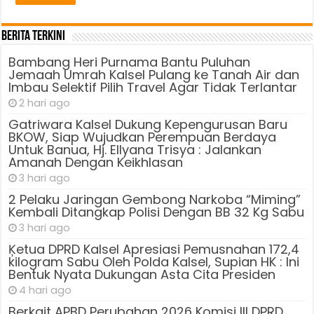
Jaga
Berita Terkini
Bambang Heri Purnama Bantu Puluhan
Jemaah Umrah Kalsel Pulang ke Tanah Air dan
Imbau Selektif Pilih Travel Agar Tidak Terlantar
2 hari ago
Gatriwara Kalsel Dukung Kepengurusan Baru
BKOW, Siap Wujudkan Perempuan Berdaya
Untuk Banua, Hj. Ellyana Trisya : Jalankan
Amanah Dengan Keikhlasan
3 hari ago
2 Pelaku Jaringan Gembong Narkoba “Miming”
Kembali Ditangkap Polisi Dengan BB 32 Kg Sabu
3 hari ago
Ķetua DPRD Kalsel Apresiasi Pemusnahan 172,4
kilogram Sabu Oleh Polda Kalsel, Supian HK : Ini
Bentuk Nyata Dukungan Asta Cita Presiden
4 hari ago
Berkait APBD Perubahan 2026 Komisi III DPRD