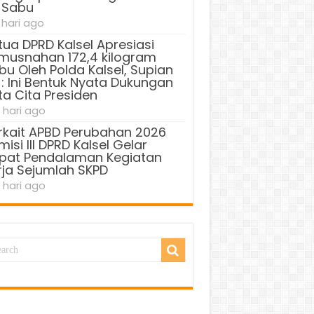
 Sabu
 hari ago
tua DPRD Kalsel Apresiasi
musnahan 172,4 kilogram
bu Oleh Polda Kalsel, Supian
 : Ini Bentuk Nyata Dukungan
ta Cita Presiden
 hari ago
rkait APBD Perubahan 2026
isi III DPRD Kalsel Gelar
pat Pendalaman Kegiatan
rja Sejumlah SKPD
 hari ago