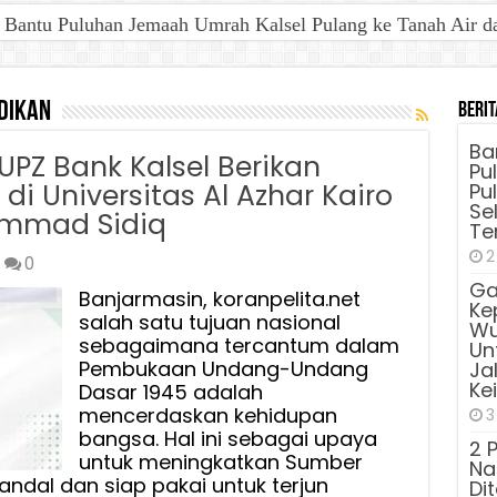
antu Puluhan Jemaah Umrah Kalsel Pulang ke Tanah Air dan 
ng Kepengurusan Baru BKOW, Siap Wujudkan Perempuan Berd
dikan
Berit
Ba
PZ Bank Kalsel Berikan
Pu
i Universitas Al Azhar Kairo
Pu
Sel
mmad Sidiq
Te
2
0
Ga
Banjarmasin, koranpelita.net
Ke
salah satu tujuan nasional
Wu
sebagaimana tercantum dalam
Unt
Pembukaan Undang-Undang
Ja
Ke
Dasar 1945 adalah
mencerdaskan kehidupan
3
bangsa. Hal ini sebagai upaya
2 
untuk meningkatkan Sumber
Na
ndal dan siap pakai untuk terjun
Di