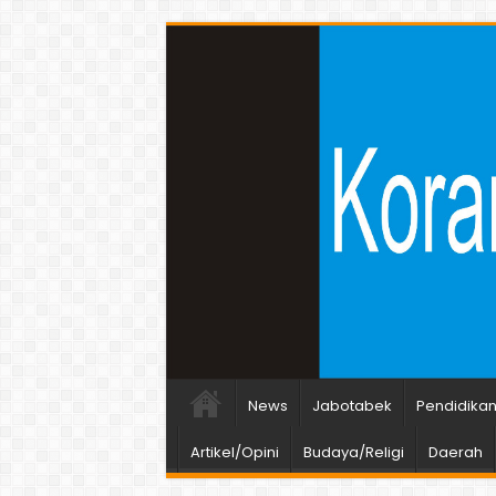
News
Jabotabek
Pendidika
Artikel/Opini
Budaya/Religi
Daerah