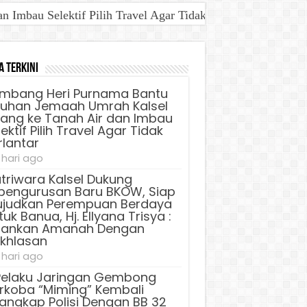
Imbau Selektif Pilih Travel Agar Tidak Terlantar
aya Untuk Banua, Hj. Ellyana Trisya : Jalankan Amanah D
a Terkini
mbang Heri Purnama Bantu
luhan Jemaah Umrah Kalsel
lang ke Tanah Air dan Imbau
ektif Pilih Travel Agar Tidak
rlantar
 hari ago
triwara Kalsel Dukung
pengurusan Baru BKOW, Siap
judkan Perempuan Berdaya
uk Banua, Hj. Ellyana Trisya :
lankan Amanah Dengan
ikhlasan
 hari ago
Pelaku Jaringan Gembong
rkoba “Miming” Kembali
tangkap Polisi Dengan BB 32