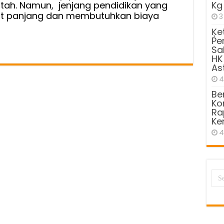
tah. Namun, jenjang pendidikan yang
Kg
gat panjang dan membutuhkan biaya
3
Ķe
Pe
Sa
HK
As
4
Be
Kom
Ra
Ke
4