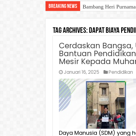
Breaking News
Bambang Heri Purnama B
Gatriwara Kalsel Duku
Tag Archives:
Dapat biaya pendi
Cerdaskan Bangsa, U
Bantuan Pendidikan d
Mesir Kepada Muha
Januari 16, 2025
Pendidikan
Daya Manusia (SDM) yang ha