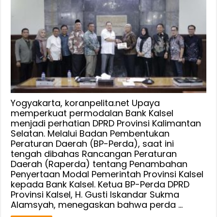
Perda
DPRD
Kalsel
Berharap
Penambahan
Modal
Rp
400
milyar
ke
Yogyakarta, koranpelita.net Upaya
Bank
memperkuat permodalan Bank Kalsel
menjadi perhatian DPRD Provinsi Kalimantan
Kalsel
Selatan. Melalui Badan Pembentukan
Dorong
Peraturan Daerah (BP-Perda), saat ini
Lapangan
tengah dibahas Rancangan Peraturan
Pekerjaan
Daerah (Raperda) tentang Penambahan
di
Penyertaan Modal Pemerintah Provinsi Kalsel
Banua
kepada Bank Kalsel. Ketua BP-Perda DPRD
Provinsi Kalsel, H. Gusti Iskandar Sukma
Alamsyah, menegaskan bahwa perda …