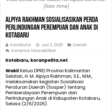
(foto :hms)
Alpiya Rakhman Sosialisasikan Perda
Perlindungan Perempuan dan Anak di
Kotabaru
Kontributor
Juni 3, 2026
Daerah
pada
Komentar Dinonaktifkan
Alpiya
Kotabaru, koranpelita.net
Rakhman
Sosialisasikan
Wakil
Ketua DPRD Provinsi Kalimantan
Perda
Selatan, H. M. Alpiya Rakhman, S.E., M.M.,
Perlindungan
melaksanakan kegiatan Sosialisasi
Perempuan
Peraturan Daerah (Sosper) tentang
dan
Pemberdayaan Perempuan dan
Anak
Perlindungan Anak di Kabupaten Kotabaru,
di
Selasa (2/6/2026).
Kotabaru