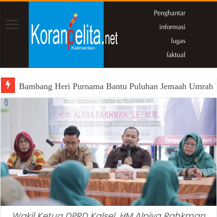
Bambang Heri Purnama Bantu Puluhan Jemaah Umrah Kals
Wakil Ķetua DPRD Kalsel, HM Alpiya Rahkman