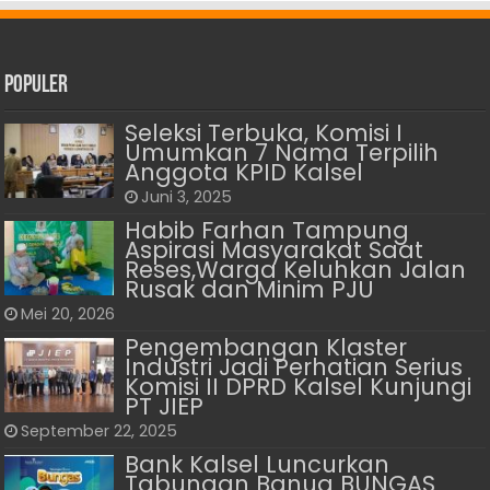
Populer
Seleksi Terbuka, Komisi I
Umumkan 7 Nama Terpilih
Anggota KPID Kalsel
Juni 3, 2025
Habib Farhan Tampung
Aspirasi Masyarakat Saat
Reses,Warga Keluhkan Jalan
Rusak dan Minim PJU
Mei 20, 2026
Pengembangan Klaster
Industri Jadi Perhatian Serius
Komisi II DPRD Kalsel Kunjungi
PT JIEP
September 22, 2025
Bank Kalsel Luncurkan
Tabungan Banua BUNGAS