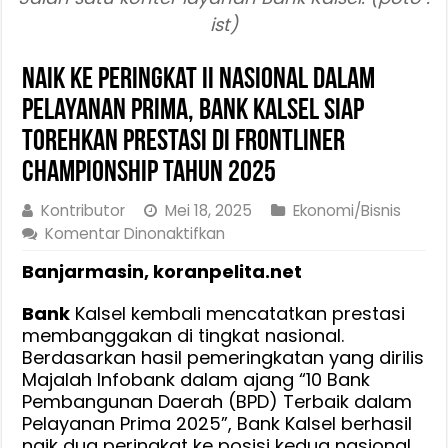
ist)
Naik ke Peringkat II Nasional Dalam
Pelayanan Prima, Bank Kalsel Siap
Torehkan Prestasi di Frontliner
Championship Tahun 2025
Kontributor
Mei 18, 2025
Ekonomi/Bisnis
pada
Komentar Dinonaktifkan
Naik
Banjarmasin, koranpelita.net
ke
Peringkat
Bank
Kalsel kembali mencatatkan prestasi
II
membanggakan di tingkat nasional.
Nasional
Berdasarkan hasil pemeringkatan yang dirilis
Dalam
Majalah Infobank dalam ajang “10 Bank
Pelayanan
Pembangunan Daerah (BPD) Terbaik dalam
Prima,
Pelayanan Prima 2025”, Bank Kalsel berhasil
Bank
naik dua peringkat ke posisi kedua nasional,